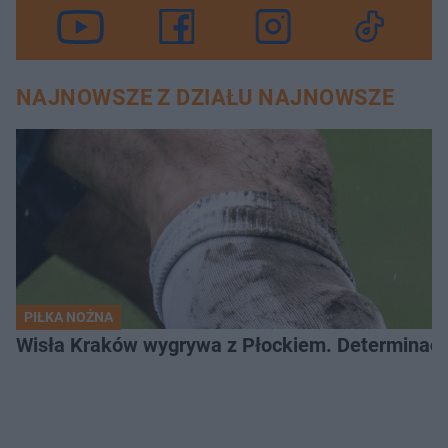
NAJNOWSZE Z DZIAŁU NAJNOWSZE
PIŁKA NOŻNA
Wisła Kraków wygrywa z Płockiem. Determinacj