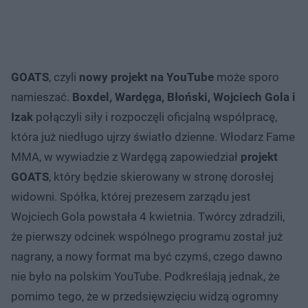
GOATS
, czyli
nowy projekt na YouTube
może sporo
namieszać.
Boxdel, Wardęga, Błoński, Wojciech Gola i
Izak
połączyli siły i rozpoczęli oficjalną współpracę,
która już niedługo ujrzy światło dzienne. Włodarz Fame
MMA, w wywiadzie z Wardęgą zapowiedział
projekt
GOATS
, który będzie skierowany w stronę dorosłej
widowni. Spółka, której prezesem zarządu jest
Wojciech Gola powstała 4 kwietnia. Twórcy zdradzili,
że pierwszy odcinek wspólnego programu został już
nagrany, a nowy format ma być czymś, czego dawno
nie było na polskim YouTube. Podkreślają jednak, że
pomimo tego, że w przedsięwzięciu widzą ogromny