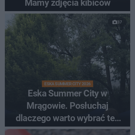
Mamy zdjęcia kibiców
37
ESKA SUMMER CITY 2026
Eska Summer City w
Mrągowie. Posłuchaj
dlaczego warto wybrać ten
kierunek na urlop!