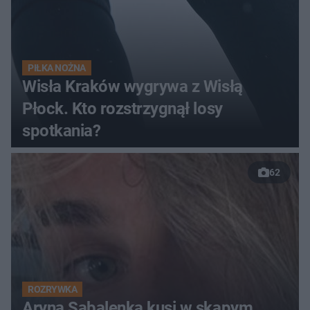
PIŁKA NOŻNA
Wisła Kraków wygrywa z Wisłą
Płock. Kto rozstrzygnął losy
spotkania?
62
ROZRYWKA
Aryna Sabalenka kusi w skąpym