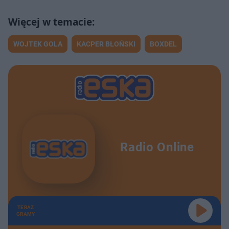
WOJTEK GOLA
KACPER BŁOŃSKI
BOXDEL
Radio Online
TERAZ
GRAMY