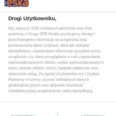
Drogi Użytkowniku,
My, naszych 1162 zaufanych partnerów oraz inne
Żaden utwór zamieszczony w serwisie nie może być powielany i
podmioty z Grupy ZPR Media uzyskujemy dostęp i
rozpowszechniany lub dalej rozpowszechniany w jakikolwiek sposób (w
przechowujemy informacje na urządzeniu oraz
tym także elektroniczny lub mechaniczny) na jakimkolwiek polu
eksploatacji w jakiejkolwiek formie, włącznie z umieszczaniem w
przetwarzamy dane osobowe, takie jak unikalne
Internecie bez pisemnej zgody właściciela praw. Jakiekolwiek użycie lub
identyfikatory, standardowe informacje wysyłane przez
wykorzystanie utworów w całości lub w części z naruszeniem prawa,
tzn. bez właściwej zgody, jest zabronione pod groźbą kary i może być
urządzenie czy dane przeglądania w celu zapewniania
ścigane prawnie.
spersonalizowanych reklam, wybór spersonalizowanych
treści, pomiar reklam i treści, badanie odbiorców oraz
ulepszanie usług. Za zgodą Użytkownika my i Zaufani
Partnerzy możemy używać dokładnych danych
geolokalizacyjnych oraz aktywnie skanować
charakterystykę urządzenia do celów identyfikacji.
Ponieważ cenimy Twoją prywatność, prosimy o zgodę na
O nas
korzystanie z tych technologii poprzez kliknięcie
Informacje prawne
„Akceptuję”. Zgoda jest dobrowolna i zawsze możesz ją
zmienić/wycofać klikając przycisk ustawień prywatności