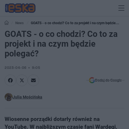
News
GOATS - o co chodzi? Co to za projekt i na czym będzie
polegać?
GOATS - o co chodzi? Co to za
projekt i na czym będzie
polegać?
2023-04-06
9:05
Dodaj do Google
Julia Mościńska
Wiosenne porządki dotarły również na
YouTube. W najbliższym czasie fani Wardęgi,