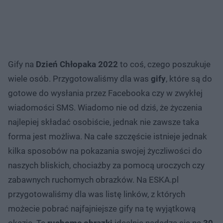
Gify na
Dzień Chłopaka 2022
to coś, czego poszukuje
wiele osób. Przygotowaliśmy dla was
gify
, które są do
gotowe do wysłania przez Facebooka czy w zwykłej
wiadomości SMS. Wiadomo nie od dziś, że życzenia
najlepiej składać osobiście, jednak nie zawsze taka
forma jest możliwa. Na całe szczęście istnieje jednak
kilka sposobów na pokazania swojej życzliwości do
naszych bliskich, chociażby za pomocą uroczych czy
zabawnych ruchomych obrazków. Na ESKA.pl
przygotowaliśmy dla was listę linków, z których
możecie pobrać najfajniejsze gify na tę wyjątkową
okazję. Te
ruchome obrazki
idealnie nadadzą się na
30