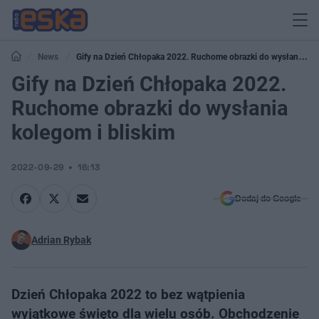
News
Gify na Dzień Chłopaka 2022. Ruchome obrazki do wysłania
kolegom i bliskim
Gify na Dzień Chłopaka 2022.
Ruchome obrazki do wysłania
kolegom i bliskim
2022-09-29
16:13
Dodaj do Google
Adrian Rybak
Dzień Chłopaka 2022 to bez wątpienia
wyjątkowe święto dla wielu osób. Obchodzenie