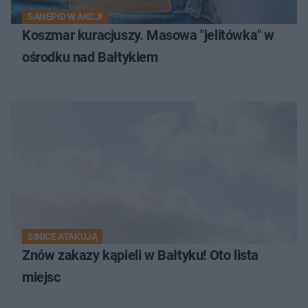
SANEPID W AKCJI
Koszmar kuracjuszy. Masowa "jelitówka" w
ośrodku nad Bałtykiem
SINICE ATAKUJĄ
Znów zakazy kąpieli w Bałtyku! Oto lista
miejsc