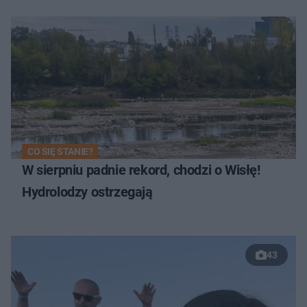
CO SIĘ STANIE?
W sierpniu padnie rekord, chodzi o Wisłę!
Hydrolodzy ostrzegają
43