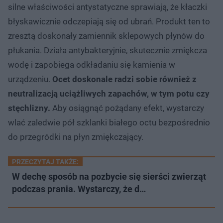
silne właściwości antystatyczne sprawiają, że kłaczki
błyskawicznie odczepiają się od ubrań. Produkt ten to
zresztą doskonały zamiennik sklepowych płynów do
płukania. Działa antybakteryjnie, skutecznie zmiękcza
wodę i zapobiega odkładaniu się kamienia w
urządzeniu.
Ocet doskonale radzi sobie również z
neutralizacją uciążliwych zapachów, w tym potu czy
stęchlizny.
Aby osiągnąć pożądany efekt, wystarczy
wlać zaledwie pół szklanki białego octu bezpośrednio
do przegródki na płyn zmiękczający.
PRZECZYTAJ TAKŻE:
W dechę sposób na pozbycie się sierści zwierząt
podczas prania. Wystarczy, że d…