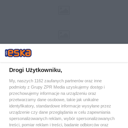
Drogi Użytkowniku,
My, naszych 1162 zaufanych partnerów oraz inne
Żaden utwór zamieszczony w serwisie nie może być powielany i
podmioty z Grupy ZPR Media uzyskujemy dostęp i
rozpowszechniany lub dalej rozpowszechniany w jakikolwiek sposób (w
tym także elektroniczny lub mechaniczny) na jakimkolwiek polu
przechowujemy informacje na urządzeniu oraz
eksploatacji w jakiejkolwiek formie, włącznie z umieszczaniem w
przetwarzamy dane osobowe, takie jak unikalne
Internecie bez pisemnej zgody właściciela praw. Jakiekolwiek użycie lub
identyfikatory, standardowe informacje wysyłane przez
wykorzystanie utworów w całości lub w części z naruszeniem prawa,
tzn. bez właściwej zgody, jest zabronione pod groźbą kary i może być
urządzenie czy dane przeglądania w celu zapewniania
ścigane prawnie.
spersonalizowanych reklam, wybór spersonalizowanych
treści, pomiar reklam i treści, badanie odbiorców oraz