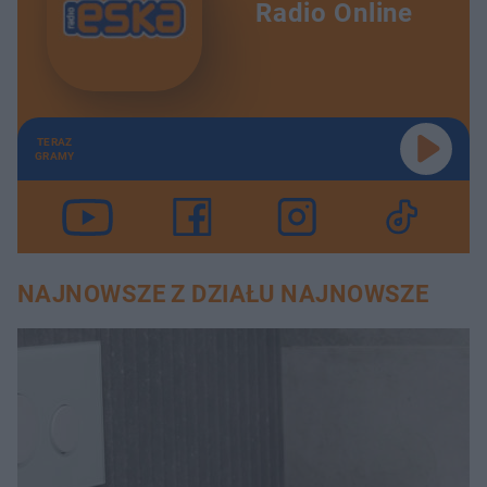
Radio Online
TERAZ
GRAMY
NAJNOWSZE Z DZIAŁU NAJNOWSZE