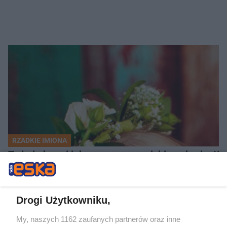
RZADKIE IMIONA
To imię brzmi jak nazwa europejskiego kraju. W 
Drogi Użytkowniku,
My, naszych 1162 zaufanych partnerów oraz inne