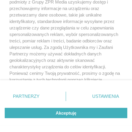
podmioty z Grupy ZPR Media uzyskujemy dostęp i
przechowujemy informacje na urządzeniu oraz
przetwarzamy dane osobowe, takie jak unikalne
identyfikatory, standardowe informacje wysyłane przez
urządzenie czy dane przeglądania w celu zapewniania
spersonalizowanych reklam, wybór spersonalizowanych
treści, pomiar reklam i treści, badanie odbiorców oraz
DOMOWE TRIKI
ulepszanie usług. Za zgodą Użytkownika my i Zaufani
Zwilż kartkę i połóż na parapecie. Żadna mucha
Partnerzy możemy używać dokładnych danych
geolokalizacyjnych oraz aktywnie skanować
charakterystykę urządzenia do celów identyfikacji.
Ponieważ cenimy Twoją prywatność, prosimy o zgodę na
korzystanie z tych technologii poprzez kliknięcie
LOKALNIE:
„Akceptuję”. Zgoda jest dobrowolna i zawsze możesz ją
zmienić/wycofać klikając przycisk ustawień prywatności
PARTNERZY
USTAWIENIA
znajdujący się w lewym dolnym rogu strony
. Niektóre
10
rodzaje przetwarzania danych nie wymagają zgody
Akceptuję
użytkownika, ale masz prawo sprzeciwić się takiemu
przetwarzaniu. Preferencje będą miały zastosowanie tylko
na tej witrynie.