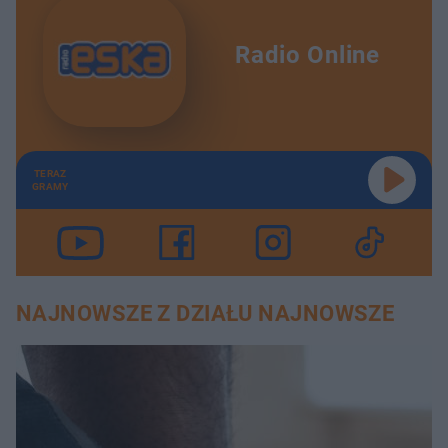
Radio Online
TERAZ
GRAMY
NAJNOWSZE Z DZIAŁU NAJNOWSZE