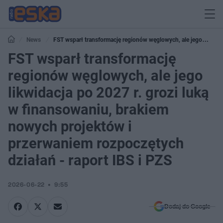
News
FST wsparł transformację regionów węglowych, ale jego
likwidacja po 2027 r. grozi luką w finansowaniu, brakiem nowych projektów i
FST wsparł transformację
przerwaniem rozpoczętych działań - raport IBS i PZS
regionów węglowych, ale jego
likwidacja po 2027 r. grozi luką
w finansowaniu, brakiem
nowych projektów i
przerwaniem rozpoczętych
działań - raport IBS i PZS
2026-06-22
9:55
Dodaj do Google