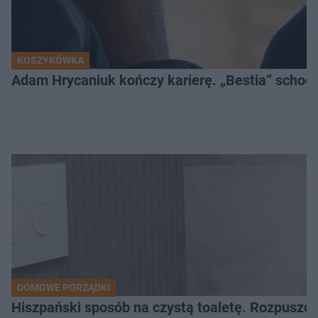
KOSZYKÓWKA
Adam Hrycaniuk kończy karierę. „Bestia” schodzi
DOMOWE PORZĄDKI
Hiszpański sposób na czystą toaletę. Rozpuszcz