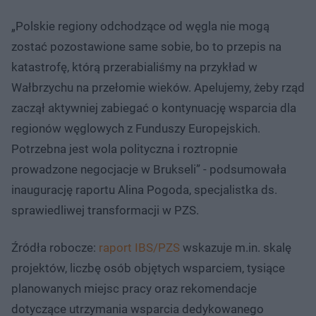
„Polskie regiony odchodzące od węgla nie mogą
zostać pozostawione same sobie, bo to przepis na
katastrofę, którą przerabialiśmy na przykład w
Wałbrzychu na przełomie wieków. Apelujemy, żeby rząd
zaczął aktywniej zabiegać o kontynuację wsparcia dla
regionów węglowych z Funduszy Europejskich.
Potrzebna jest wola polityczna i roztropnie
prowadzone negocjacje w Brukseli” - podsumowała
inaugurację raportu Alina Pogoda, specjalistka ds.
sprawiedliwej transformacji w PZS.
Źródła robocze:
raport IBS/PZS
wskazuje m.in. skalę
projektów, liczbę osób objętych wsparciem, tysiące
planowanych miejsc pracy oraz rekomendacje
dotyczące utrzymania wsparcia dedykowanego