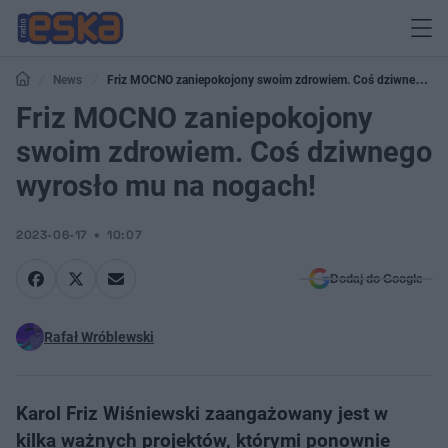
News
Friz MOCNO zaniepokojony swoim zdrowiem. Coś dziwnego
wyrosło mu na nogach!
Friz MOCNO zaniepokojony
swoim zdrowiem. Coś dziwnego
wyrosło mu na nogach!
2023-06-17
10:07
Dodaj do Google
Rafał Wróblewski
Karol Friz Wiśniewski zaangażowany jest w
kilka ważnych projektów, którymi ponownie