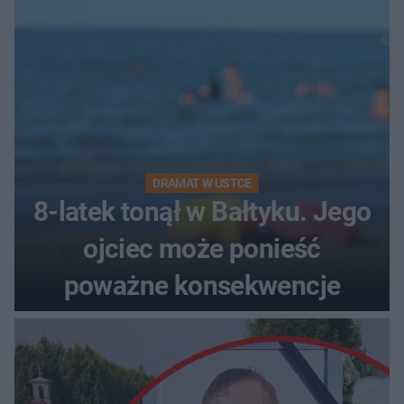
DRAMAT W USTCE
8-latek tonął w Bałtyku. Jego
ojciec może ponieść
poważne konsekwencje