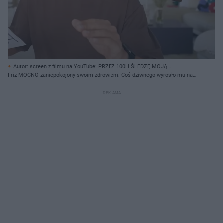
Autor: screen z filmu na YouTube: PRZEZ 100H ŚLEDZĘ MOJĄ
DZIEWCZYNĘ! / Karol Friz Wiśniewski / screen z InstaStories:
Friz MOCNO zaniepokojony swoim zdrowiem. Coś dziwnego wyrosło mu na
https://www.instagram.com/frizoluszek/ Creative Commons
nogach!