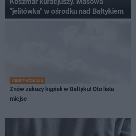
Koszmar kuracjuszy. Masowa
"jelitówka" w ośrodku nad Bałtykiem
SINICE ATAKUJĄ
Znów zakazy kąpieli w Bałtyku! Oto lista
miejsc