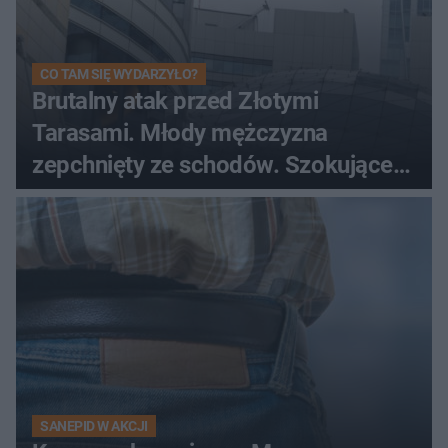
CO TAM SIĘ WYDARZYŁO?
Brutalny atak przed Złotymi
Tarasami. Młody mężczyzna
zepchnięty ze schodów. Szokujące
nagranie krąży po sieci
SANEPID W AKCJI