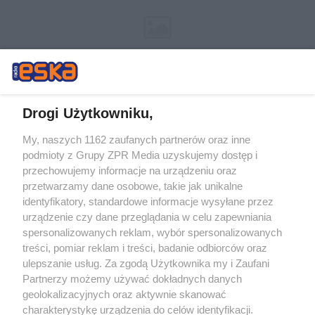
Drogi Użytkowniku,
My, naszych 1162 zaufanych partnerów oraz inne
Żaden utwór zamieszczony w serwisie nie może być powielany i
podmioty z Grupy ZPR Media uzyskujemy dostęp i
rozpowszechniany lub dalej rozpowszechniany w jakikolwiek sposób (w
tym także elektroniczny lub mechaniczny) na jakimkolwiek polu
przechowujemy informacje na urządzeniu oraz
eksploatacji w jakiejkolwiek formie, włącznie z umieszczaniem w
przetwarzamy dane osobowe, takie jak unikalne
Internecie bez pisemnej zgody właściciela praw. Jakiekolwiek użycie lub
identyfikatory, standardowe informacje wysyłane przez
wykorzystanie utworów w całości lub w części z naruszeniem prawa,
tzn. bez właściwej zgody, jest zabronione pod groźbą kary i może być
urządzenie czy dane przeglądania w celu zapewniania
ścigane prawnie.
spersonalizowanych reklam, wybór spersonalizowanych
treści, pomiar reklam i treści, badanie odbiorców oraz
ulepszanie usług. Za zgodą Użytkownika my i Zaufani
Partnerzy możemy używać dokładnych danych
geolokalizacyjnych oraz aktywnie skanować
charakterystykę urządzenia do celów identyfikacji.