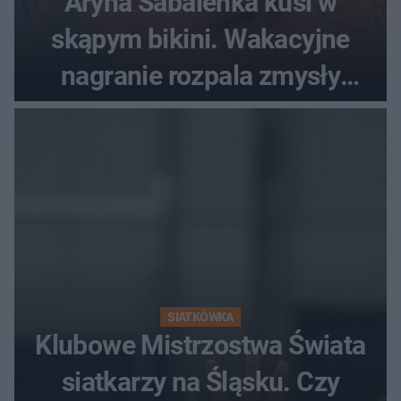
Aryna Sabalenka kusi w
skąpym bikini. Wakacyjne
nagranie rozpala zmysły
fanów
SIATKÓWKA
Klubowe Mistrzostwa Świata
siatkarzy na Śląsku. Czy