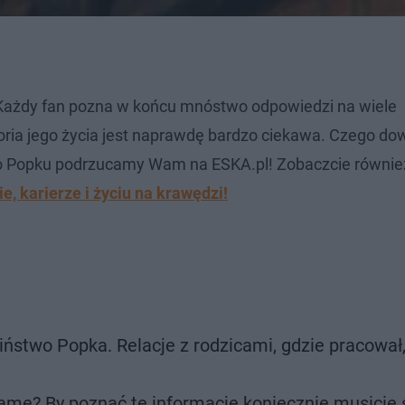
 Każdy fan pozna w końcu mnóstwo odpowiedzi na wiele
toria jego życia jest naprawdę bardzo ciekawa. Czego dow
u o Popku podrzucamy Wam na ESKA.pl! Zobaczcie równie
ie, karierze i życiu na krawędzi!
ciństwo Popka. Relacje z rodzicami, gdzie pracowa
mę? By poznać te informacje koniecznie musicie 