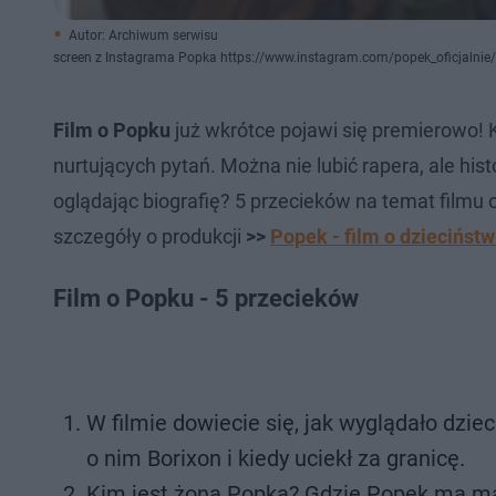
Autor: Archiwum serwisu
screen z Instagrama Popka https://www.instagram.com/popek_oficjalnie/
Film o Popku
już wkrótce pojawi się premierowo!
nurtujących pytań. Można nie lubić rapera, ale his
oglądając biografię? 5 przecieków na temat film
szczegóły o produkcji
>>
Popek - film o dzieciństw
Film o Popku - 5 przecieków
W filmie dowiecie się, jak wyglądało dzie
o nim Borixon i kiedy uciekł za granicę.
Kim jest żona Popka? Gdzie Popek ma ma