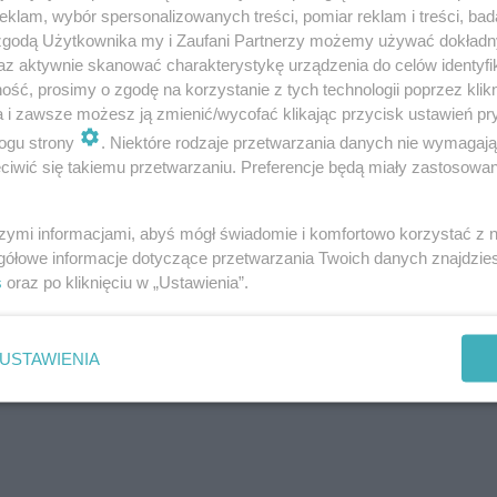
klam, wybór spersonalizowanych treści, pomiar reklam i treści, bad
 zgodą Użytkownika my i Zaufani Partnerzy możemy używać dokład
az aktywnie skanować charakterystykę urządzenia do celów identyfi
ść, prosimy o zgodę na korzystanie z tych technologii poprzez klikn
a i zawsze możesz ją zmienić/wycofać klikając przycisk ustawień pr
ogu strony
. Niektóre rodzaje przetwarzania danych nie wymagaj
acebooku - Popek za życia - film według dystrybutorów jes
iwić się takiemu przetwarzaniu. Preferencje będą miały zastosowanie
at i miejsc specjalnych pokazów. Produkcja, za którą od
ci płyty DVD! Pierwsze daty i miejsca poznacie w linku
szymi informacjami, abyś mógł świadomie i komfortowo korzystać z
gółowe informacje dotyczące przetwarzania Twoich danych znajdzi
ilm w kinach? >>
s
oraz po kliknięciu w „Ustawienia”.
zenia tej produkcji. W biografii nie brakuje tego, co dl
USTAWIENIA
a garażówek oraz megahit pt. Wodospady w rockowej wersj