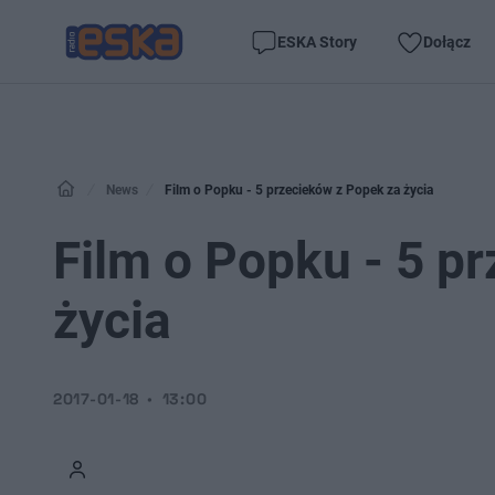
ESKA Story
Dołącz
News
Film o Popku - 5 przecieków z Popek za życia
Film o Popku - 5 p
życia
2017-01-18
13:00