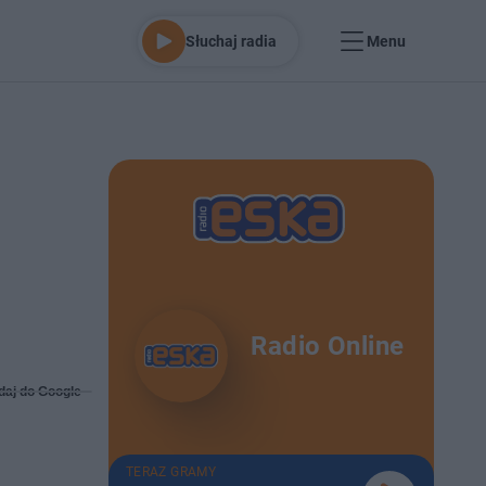
Słuchaj radia
Menu
Radio Online
daj do Google
TERAZ GRAMY