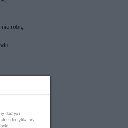
nnie robią
dii.
y dostęp i
lne identyfikatory,
iania