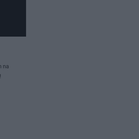
h na
!