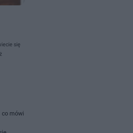
iecie się
ż
ł, co mówi
się