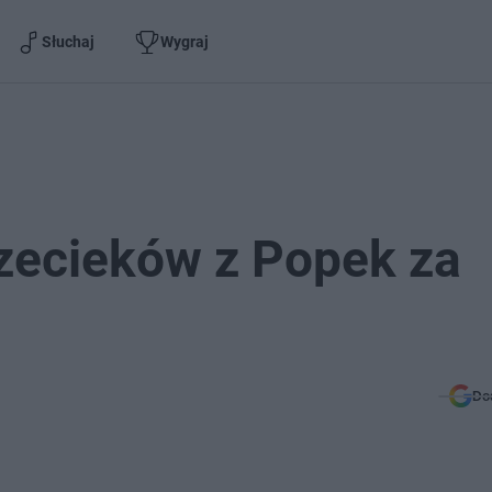
Słuchaj
Wygraj
rzecieków z Popek za
Do