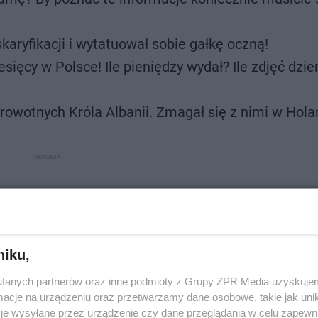
karyfikacji i wytatuował sobie gałkę oczną!
sięcy w Polsce! Ile pieniędzy wydał? Ile zdjęć dzie
wotnych Króla Albanii. Zmagał się z nimi w Holan
niku,
fanych partnerów oraz inne podmioty z Grupy ZPR Media uzyskujem
cje na urządzeniu oraz przetwarzamy dane osobowe, takie jak unika
je wysyłane przez urządzenie czy dane przeglądania w celu zapewn