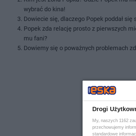
wybrać do kina!
Dowiecie się, dlaczego Popek poddał się s
Popek zda relację prosto z pierwszych mie
mu fani?
Dowiemy się o poważnych problemach zdro
Drogi Użytkow
My, naszych 1162 zau
przechowujemy informa
standardowe informac