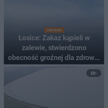
Z REGIONU
Łosice: Zakaz kąpieli w
zalewie, stwierdzono
obecność groźnej dla zdrowia
bakterii
5