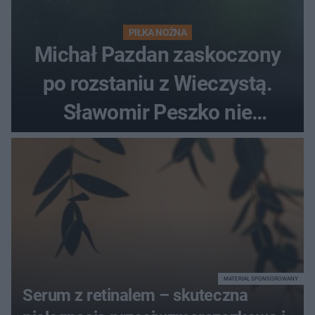
PIŁKA NOŻNA
Michał Pazdan zaskoczony
po rozstaniu z Wieczystą.
Sławomir Peszko nie
dotrzymał słowa?
MATERIAŁ SPONSOROWANY
Serum z retinalem – skuteczna