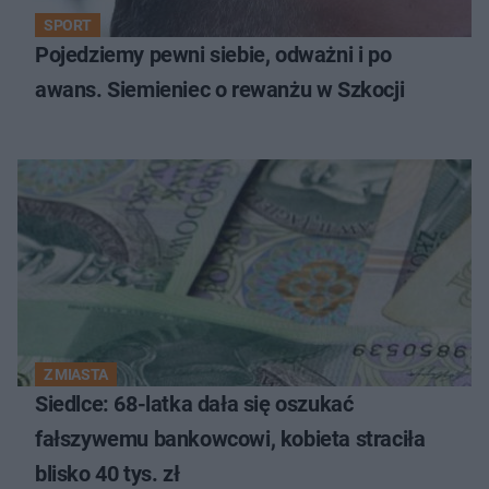
SPORT
Pojedziemy pewni siebie, odważni i po
awans. Siemieniec o rewanżu w Szkocji
Z MIASTA
Siedlce: 68-latka dała się oszukać
fałszywemu bankowcowi, kobieta straciła
blisko 40 tys. zł