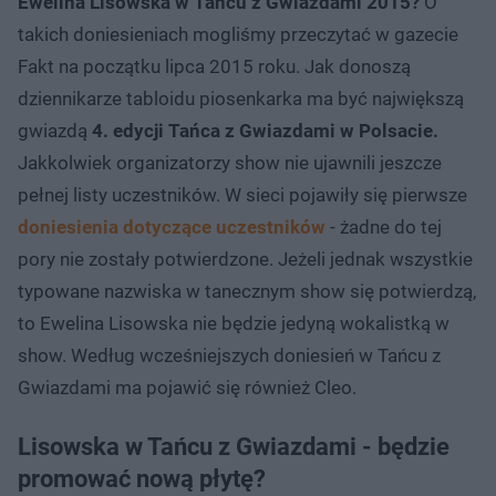
Ewelina Lisowska w Tańcu z Gwiazdami 2015?
O
takich doniesieniach mogliśmy przeczytać w gazecie
Fakt na początku lipca 2015 roku. Jak donoszą
dziennikarze tabloidu piosenkarka ma być największą
gwiazdą
4. edycji Tańca z Gwiazdami w Polsacie.
Jakkolwiek organizatorzy show nie ujawnili jeszcze
pełnej listy uczestników. W sieci pojawiły się pierwsze
doniesienia dotyczące uczestników
- żadne do tej
pory nie zostały potwierdzone. Jeżeli jednak wszystkie
typowane nazwiska w tanecznym show się potwierdzą,
to Ewelina Lisowska nie będzie jedyną wokalistką w
show. Według wcześniejszych doniesień w Tańcu z
Gwiazdami ma pojawić się również Cleo.
Lisowska w Tańcu z Gwiazdami - będzie
promować nową płytę?