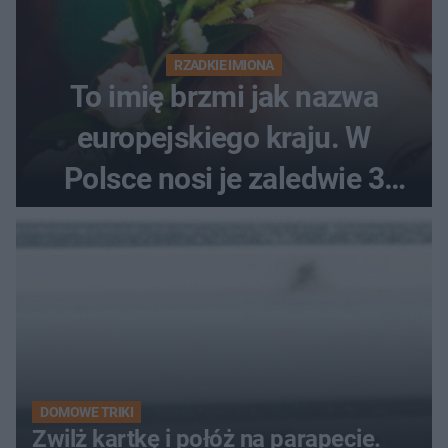
RZADKIE IMIONA
To imię brzmi jak nazwa
europejskiego kraju. W
Polsce nosi je zaledwie 3
kobiety
DOMOWE TRIKI
Zwilż kartkę i połóż na parapecie.