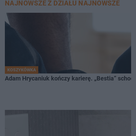
NAJNOWSZE Z DZIAŁU NAJNOWSZE
KOSZYKÓWKA
Adam Hrycaniuk kończy karierę. „Bestia” schodzi