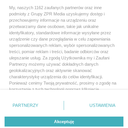
My, naszych 1162 zaufanych partnerów oraz inne
Żaden utwór zamieszczony w serwisie nie może być powielany i
podmioty z Grupy ZPR Media uzyskujemy dostęp i
rozpowszechniany lub dalej rozpowszechniany w jakikolwiek sposób (w
tym także elektroniczny lub mechaniczny) na jakimkolwiek polu
przechowujemy informacje na urządzeniu oraz
eksploatacji w jakiejkolwiek formie, włącznie z umieszczaniem w Internecie
przetwarzamy dane osobowe, takie jak unikalne
bez pisemnej zgody właściciela praw. Jakiekolwiek użycie lub
wykorzystanie utworów w całości lub w części z naruszeniem prawa, tzn.
identyfikatory, standardowe informacje wysyłane przez
bez właściwej zgody, jest zabronione pod groźbą kary i może być ścigane
urządzenie czy dane przeglądania w celu zapewniania
prawnie.
spersonalizowanych reklam, wybór spersonalizowanych
treści, pomiar reklam i treści, badanie odbiorców oraz
ulepszanie usług. Za zgodą Użytkownika my i Zaufani
Partnerzy możemy używać dokładnych danych
geolokalizacyjnych oraz aktywnie skanować
charakterystykę urządzenia do celów identyfikacji.
O nas
Ponieważ cenimy Twoją prywatność, prosimy o zgodę na
korzystanie z tych technologii poprzez kliknięcie
Informacje prawne
„Akceptuję”. Zgoda jest dobrowolna i zawsze możesz ją
zmienić/wycofać klikając przycisk ustawień prywatności
Nasze serwisy
PARTNERZY
USTAWIENIA
znajdujący się w lewym dolnym rogu strony
. Niektóre
rodzaje przetwarzania danych nie wymagają zgody
© 2026 Grupa ZPR Media
Akceptuję
użytkownika, ale masz prawo sprzeciwić się takiemu