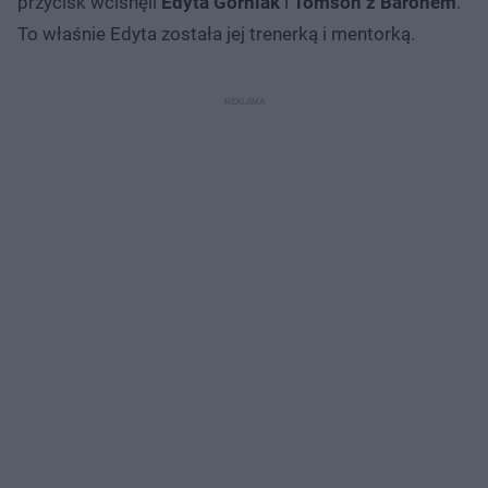
przycisk wcisnęli
Edyta Górniak
i
Tomson z Baronem
.
To właśnie Edyta została jej trenerką i mentorką.