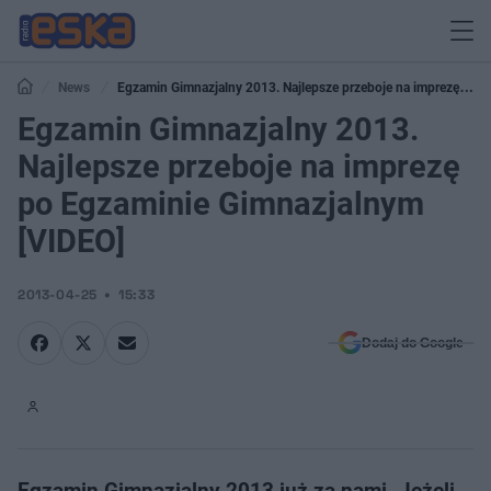
News
Egzamin Gimnazjalny 2013. Najlepsze przeboje na imprezę po
Egzaminie Gimnazjalnym [VIDEO]
Egzamin Gimnazjalny 2013.
Najlepsze przeboje na imprezę
po Egzaminie Gimnazjalnym
[VIDEO]
2013-04-25
15:33
Dodaj do Google
Egzamin Gimnazjalny 2013 już za nami. Jeżeli