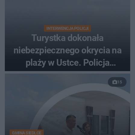
INTERWENCJA POLICJI
Turystka dokonała
niebezpiecznego okrycia na
plaży w Ustce. Policja
musiała zamknąć odcinek
15
wybrzeża
GMINA SIEDLCE