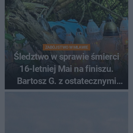
ZABÓJSTWO W MŁAWIE
Śledztwo w sprawie śmierci
16-letniej Mai na finiszu.
Bartosz G. z ostatecznymi
zarzutami