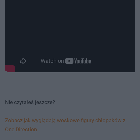
Nie czytałeś jeszcze?
Zobacz jak wyglądają woskowe figury chłopaków z
One Direction