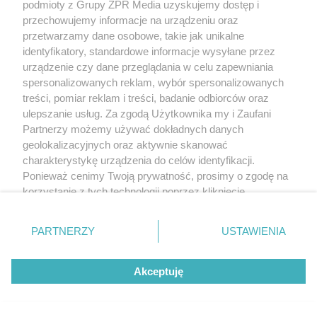
Dramat kolarzy na 4. etapie Tour de
podmioty z Grupy ZPR Media uzyskujemy dostęp i
przechowujemy informacje na urządzeniu oraz
Pologne. Peleton zmiażdżony przez
przetwarzamy dane osobowe, takie jak unikalne
kraksę przed Karpaczem
identyfikatory, standardowe informacje wysyłane przez
urządzenie czy dane przeglądania w celu zapewniania
spersonalizowanych reklam, wybór spersonalizowanych
21
treści, pomiar reklam i treści, badanie odbiorców oraz
ulepszanie usług. Za zgodą Użytkownika my i Zaufani
Partnerzy możemy używać dokładnych danych
geolokalizacyjnych oraz aktywnie skanować
charakterystykę urządzenia do celów identyfikacji.
Ponieważ cenimy Twoją prywatność, prosimy o zgodę na
korzystanie z tych technologii poprzez kliknięcie
„Akceptuję”. Zgoda jest dobrowolna i zawsze możesz ją
RAMÓWKA POLSATU
zmienić/wycofać klikając przycisk ustawień prywatności
Karolina Szostak zaskoczyła na
PARTNERZY
USTAWIENIA
znajdujący się w lewym dolnym rogu strony
. Niektóre
ramówce Polsatu. Przyszła w samej
rodzaje przetwarzania danych nie wymagają zgody
Akceptuję
marynarce
użytkownika, ale masz prawo sprzeciwić się takiemu
przetwarzaniu. Preferencje będą miały zastosowanie tylko
na tej witrynie.