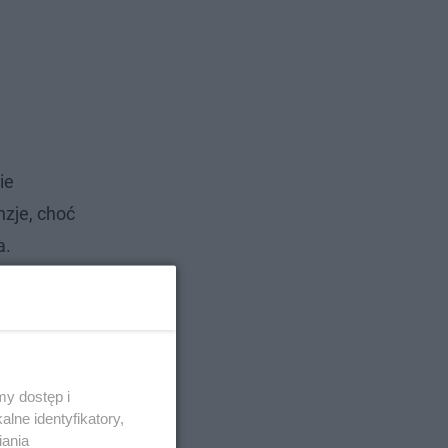
ie
nzje, choć
a.
y dostęp i
lne identyfikatory,
iania