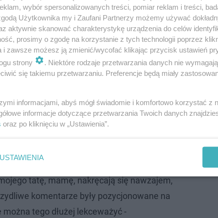
klam, wybór spersonalizowanych treści, pomiar reklam i treści, bad
 zgodą Użytkownika my i Zaufani Partnerzy możemy używać dokład
az aktywnie skanować charakterystykę urządzenia do celów identyfi
ść, prosimy o zgodę na korzystanie z tych technologii poprzez klikn
a i zawsze możesz ją zmienić/wycofać klikając przycisk ustawień pr
ogu strony
. Niektóre rodzaje przetwarzania danych nie wymagaj
iwić się takiemu przetwarzaniu. Preferencje będą miały zastosowanie
szymi informacjami, abyś mógł świadomie i komfortowo korzystać z
gółowe informacje dotyczące przetwarzania Twoich danych znajdzi
łam tutaj bardzo fajną społeczność.
s
oraz po kliknięciu w „Ustawienia”.
ie zwrócili uwagę, jak te same osoby, około
 najbardziej hejterskich stronach, mają obsesję
USTAWIENIA
odcastów i pierwsze komentują, obrażając
 mojego tatę, mamę, nakręcają się nawzajem,
rzydliwe komentarze były pozycjonowane na
ie można tego dłużej lekceważyć -