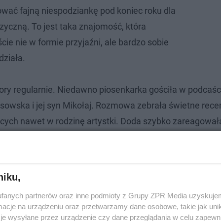
wać fajną niespodziankę pod koniec roku dla
yczną. To jest taka znajomość, która
cie nie w formie przyjaźni, ale bardzo sobie
działa.
pory regularnie. Niedawno piosenkarka gościła w podcaśc
osowska i jej syn Mikołaj. Rozmowa zebrała świetne rece
ących nawet w rodzinę artystki. Doda szybko zareagował
! Na czym zarabia najwięcej?
niku,
fanych partnerów oraz inne podmioty z Grupy ZPR Media uzyskujem
cje na urządzeniu oraz przetwarzamy dane osobowe, takie jak unika
je wysyłane przez urządzenie czy dane przeglądania w celu zapewn