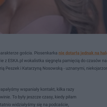
arakterze gościa. Piosenkarka
nie dotarła jednak na ha
ie z ESKA.pl wokalistka sięgnęła pamięcią do czasów n
arią Peszek i Katarzyną Nosowską - uznanymi, niekojarzo
apałyśmy wspaniały kontakt, kilka razy
winie. To były jeszcze czasy, kiedy piłam
statnio widziałyśmy się na podcaście,