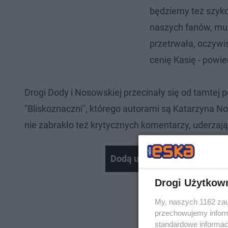
będziemy też szyko
naszych fanów, muz
przetrwała, oczywiś
cenię Kasię - powie
Drogi Dody i Nosowskiej przecinały się od tamtej 
"Bliskoznaczni", którego autorami są Katarzyna N
nie zabrakło też krytycznych komentarzy, uderzaj
Dodą udzieliła nam wywiadu
Drogi Użytkow
My, naszych 1162 zau
przechowujemy informa
standardowe informac