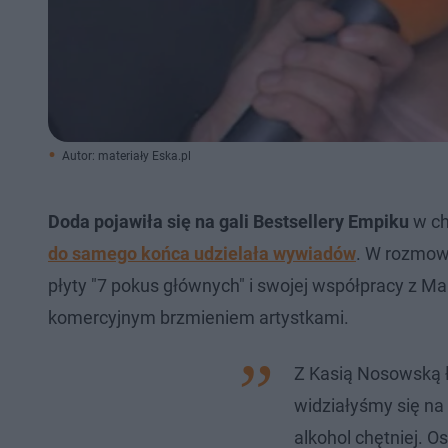
Autor: materiały Eska.pl
Doda pojawiła się na gali Bestsellery Empiku
w ch
do samego końca udzielała wywiadów
. W rozmow
płyty "7 pokus głównych" i swojej współpracy z M
komercyjnym brzmieniem artystkami.
Z Kasią Nosowską ł
widziałyśmy się na 
alkohol chętniej. O