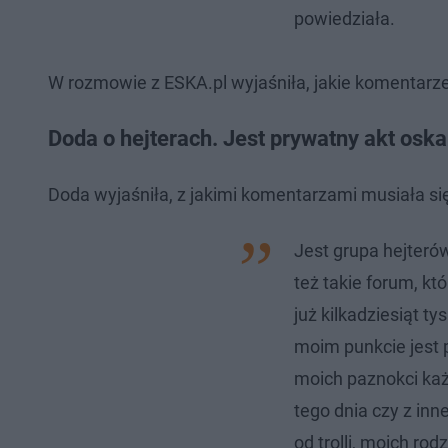
powiedziała.
W rozmowie z ESKA.pl wyjaśniła, jakie komentarze 
Doda o hejterach. Jest prywatny akt oska
Doda wyjaśniła, z jakimi komentarzami musiała si
Jest grupa hejterów,
też takie forum, któ
już kilkadziesiąt t
moim punkcie jest p
moich paznokci każd
tego dnia czy z in
od trolli, moich r