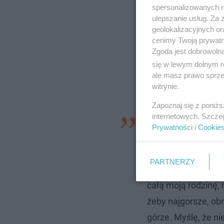
spersonalizowanych re
ulepszanie usług. Za
geolokalizacyjnych or
cenimy Twoją prywatno
Zgoda jest dobrowoln
się w lewym dolnym r
ale masz prawo sprzec
witrynie.
Zapoznaj się z poniż
internetowych. Szcze
Wiem, że zgromadzi
Prywatności
i
Cookie
Chciałabym, żebyśc
50, zbierają się na
PARTNERZY
na punkcie moich p
całą moją rodzinę,
żeby najgorsze, ob
górze. Myślę, że n