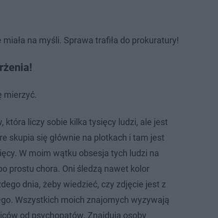
miała na myśli. Sprawa trafiła do prokuratury!
rżenia!
ę mierzyć.
 która liczy sobie kilka tysięcy ludzi, ale jest
re skupia się głównie na plotkach i tam jest
ysięcy. W moim wątku obsesja tych ludzi na
o prostu chora. Oni śledzą nawet kolor
ego dnia, żeby wiedzieć, czy zdjęcie jest z
nego. Wszystkich moich znajomych wyzywają
odziców od psychopatów. Znajdują osoby