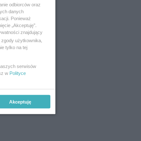
anie odbiorców oraz
nych danych
kacji. Ponieważ
ięcie „Akceptuję”.
ywatności znajdujący
ą zgody użytkownika,
 tylko na tej
 naszych serwisów
esz w
Polityce
Akceptuję