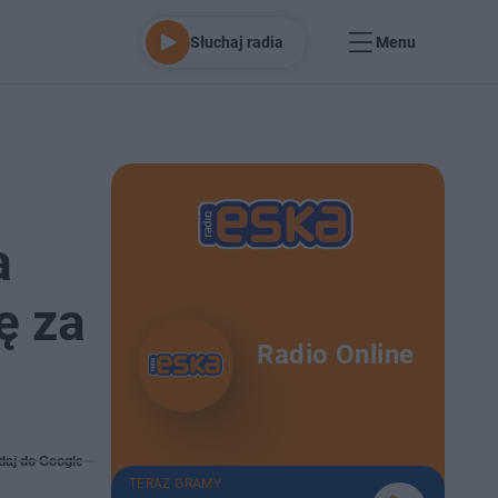
Słuchaj radia
Menu
a
ę za
Radio Online
daj do Google
TERAZ GRAMY