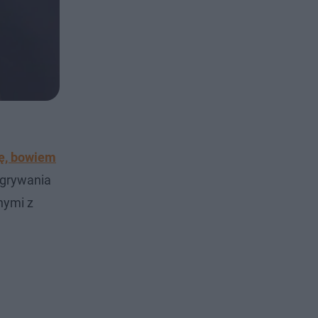
lę, bowiem
agrywania
nymi z