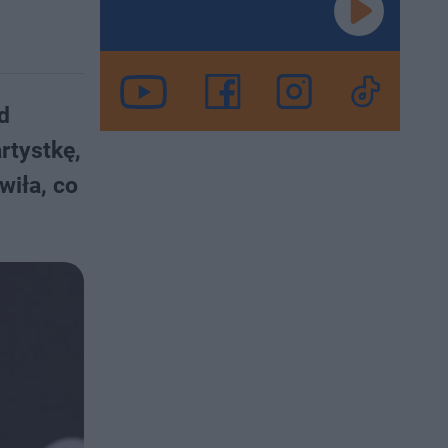
d
rtystkę,
wiła, co