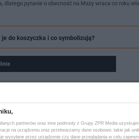
a, dlatego pytanie o obecność na Mszy wraca co roku wł
je do koszyczka i co symbolizują?
inie
niku,
fanych partnerów oraz inne podmioty z Grupy ZPR Media uzyskujem
cje na urządzeniu oraz przetwarzamy dane osobowe, takie jak unika
je wysyłane przez urządzenie czy dane przeglądania w celu zapewn