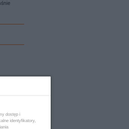
aśnie
y dostęp i
lne identyfikatory,
iania