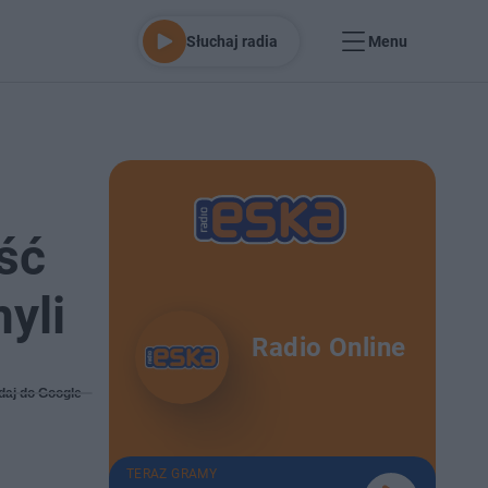
Słuchaj radia
Menu
ść
yli
Radio Online
daj do Google
TERAZ GRAMY