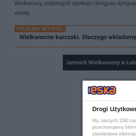
Wielkanocy, rodzinnych spotkań i śmigusa-dyngus
wtedy.
POLECANY ARTYKUŁ:
Wielkanocne kurczaki. Dlaczego wkładamy 
Jarmark Wielkanocny w Lubl
Drogi Użytkow
My, naszych 1160 zau
przechowujemy informa
standardowe informac