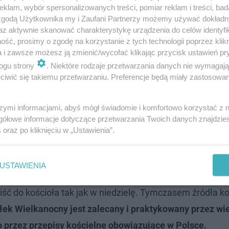
klam, wybór spersonalizowanych treści, pomiar reklam i treści, bad
 zgodą Użytkownika my i Zaufani Partnerzy możemy używać dokład
az aktywnie skanować charakterystykę urządzenia do celów identyfi
ść, prosimy o zgodę na korzystanie z tych technologii poprzez klikn
a i zawsze możesz ją zmienić/wycofać klikając przycisk ustawień pr
ogu strony
. Niektóre rodzaje przetwarzania danych nie wymagaj
ść do kościoła?
iwić się takiemu przetwarzaniu. Preferencje będą miały zastosowanie
a obowiązku uczestnictwa we Mszy świętej.
Kodeks Pra
szymi informacjami, abyś mógł świadomie i komfortowo korzystać z
iedziel i świąt nakazanych, a uczestnictwo we Mszy mo
gółowe informacje dotyczące przetwarzania Twoich danych znajdzi
s
oraz po kliknięciu w „Ustawienia”.
m Poniedziałek Wielkanocny nie jest jednak w Polsce za
arakter i pozostaje ważnym dniem w liturgii Kościoła.
USTAWIENIA
eń. Dla wielu wiernych skoro trwa jeszcze Wielkanoc, to
iść do kościoła tak jak w niedzielę. Tymczasem źródła k
łek Wielkanocny jest zalecany i praktykowany przez wi
o przez przepisy kościelne obowiązujące w Polsce.