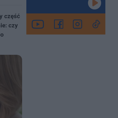
y część
ie: czy
wo