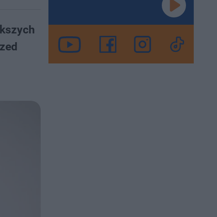
ększych
rzed