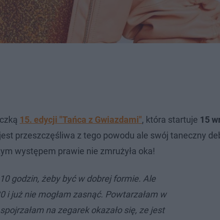
iczką
15. edycji "Tańca z Gwiazdami"
, która startuje
15 w
jest przeszczęśliwa z tego powodu ale swój taneczny de
zym występem prawie nie zmrużyła oka!
0 godzin, żeby być w dobrej formie. Ale
30 i już nie mogłam zasnąć. Powtarzałam w
 spojrzałam na zegarek okazało się, ze jest