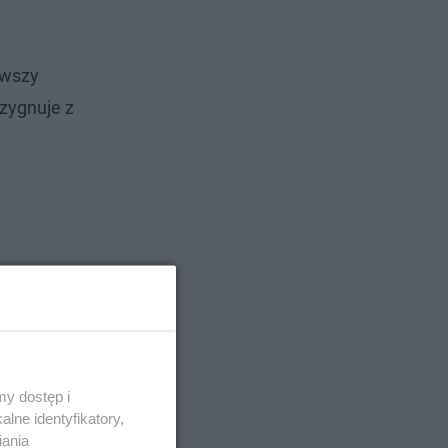
rwszy
ezygnuje z
y dostęp i
lne identyfikatory,
iania