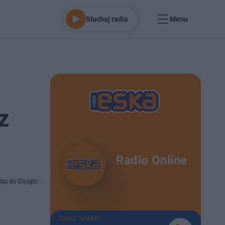
Słuchaj radia
Menu
z
Radio Online
daj do Google
TERAZ GRAMY