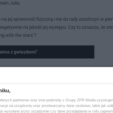
 nam Julia.
 na jej sprawność fizyczną i nie da rady zatańczyć w pie
negatywnie na jakość jej występu. Czy to oznacza, że zr
g with the stars"?
Tańca z gwiazdami"
niku,
fanych partnerów oraz inne podmioty z Grupy ZPR Media uzyskujem
cje na urządzeniu oraz przetwarzamy dane osobowe, takie jak unika
je wysyłane przez urządzenie czy dane przeglądania w celu zapewn