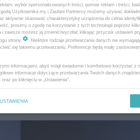
klam, wybór spersonalizowanych treści, pomiar reklam i treści, bad
 zgodą Użytkownika my i Zaufani Partnerzy możemy używać dokład
az aktywnie skanować charakterystykę urządzenia do celów identyfi
ść, prosimy o zgodę na korzystanie z tych technologii poprzez klikn
a i zawsze możesz ją zmienić/wycofać klikając przycisk ustawień pr
ogu strony
. Niektóre rodzaje przetwarzania danych nie wymagaj
dział w „Tańcu z gwiazdami”. FAWORYTKA?
iwić się takiemu przetwarzaniu. Preferencje będą miały zastosowanie
szymi informacjami, abyś mógł świadomie i komfortowo korzystać z
gółowe informacje dotyczące przetwarzania Twoich danych znajdzi
zamierza odpuścić i pomimo nieprzespanej nocy spróbuj
s
oraz po kliknięciu w „Ustawienia”.
am, zjadłam śniadanie i pojechałam na próby - powiedzia
ańca z gwiazdami". Mamy nadzieję, że nieprzespana noc 
USTAWIENIA
ach radziła sobie doskonale!