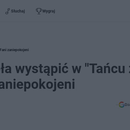
Słuchaj
Wygraj
Fani zaniepokojeni
oła wystąpić w "Tańcu 
aniepokojeni
Do