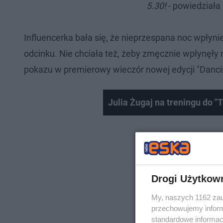
5.30!
- powiedziała
Influencerka bała się, że nieprzespana noc wpłynie
odcinku. Nie chciała też, żeby zmęcznie wpłynęły 
pokazu w premierowy wieczór nowej edycji "Dancin
Julia Żugaj na treningu do "
Drogi Użytkow
My, naszych 1162 zau
przechowujemy informa
standardowe informac