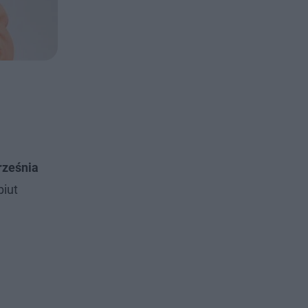
rześnia
biut