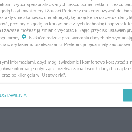
klam, wybór spersonalizowanych treści, pomiar reklam i treści, bad
 zgodą Użytkownika my i Zaufani Partnerzy możemy używać dokład
az aktywnie skanować charakterystykę urządzenia do celów identyfi
ść, prosimy o zgodę na korzystanie z tych technologii poprzez klikn
a i zawsze możesz ją zmienić/wycofać klikając przycisk ustawień pr
ogu strony
. Niektóre rodzaje przetwarzania danych nie wymagaj
iwić się takiemu przetwarzaniu. Preferencje będą miały zastosowanie
szymi informacjami, abyś mógł świadomie i komfortowo korzystać z
gółowe informacje dotyczące przetwarzania Twoich danych znajdzi
o?
s
oraz po kliknięciu w „Ustawienia”.
USTAWIENIA