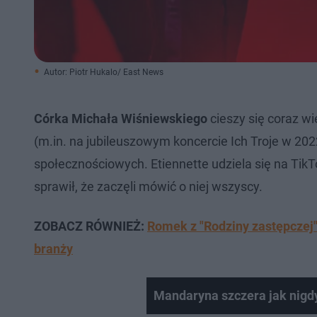
Autor: Piotr Hukalo/ East News
Córka Michała Wiśniewskiego
cieszy się coraz w
(m.in. na jubileuszowym koncercie Ich Troje w 202
społecznościowych. Etiennette udziela się na TikTo
sprawił, że zaczęli mówić o niej wszyscy.
ZOBACZ RÓWNIEŻ:
Romek z "Rodziny zastępczej" 
branży
Mandaryna szczera jak nigd