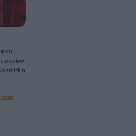
 ojcem
cie mediów
statni film
 innej