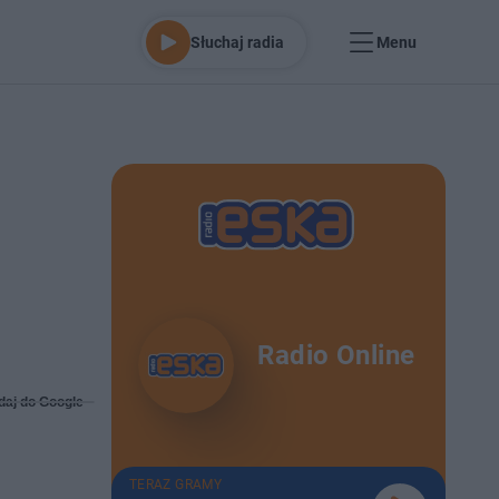
Słuchaj radia
Menu
Radio Online
daj do Google
TERAZ GRAMY