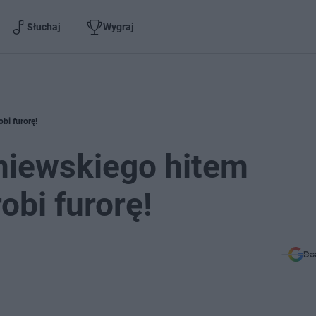
Słuchaj
Wygraj
bi furorę!
niewskiego hitem
obi furorę!
Do