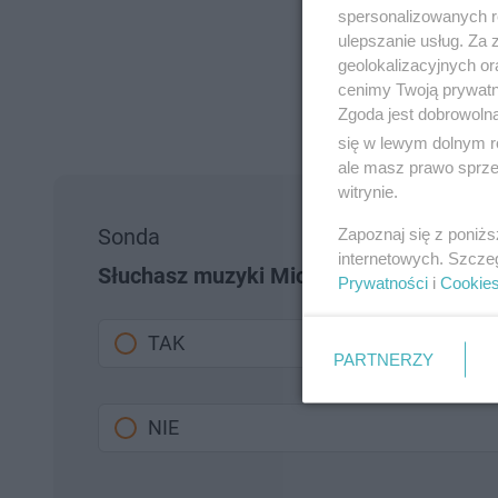
spersonalizowanych re
ulepszanie usług. Za
geolokalizacyjnych or
cenimy Twoją prywatno
Zgoda jest dobrowoln
się w lewym dolnym r
ale masz prawo sprzec
witrynie.
Sonda
Zapoznaj się z poniż
internetowych. Szcze
Słuchasz muzyki Michała Wiśniewskieg
Prywatności
i
Cookie
TAK
PARTNERZY
NIE