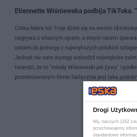
Etiennette Wiśniewska podbija TikToka. 
Córka lidera Ich Troje dzieli się na swoim tiktok
nagrywa z własnym ojcem, a innym razem śpiewa d
ustami do jednego z największych polskich szlagie
Jednak nie sam występ wzbudził największe zaint
twierdzi, że to "młody Wiśniewski jak żywy" i pod
przedstawionym filmie faktycznie jest taka podo
Drogi Użytkow
My, naszych 1162 zau
przechowujemy informa
standardowe informac