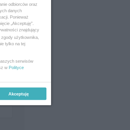
anie odbiorców oraz
nych danych
kacji. Ponieważ
ięcie „Akceptuję”.
ywatności znajdujący
ą zgody użytkownika,
 tylko na tej
 naszych serwisów
esz w
Polityce
Akceptuję