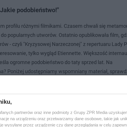
"Jakie podobieństwo!"
owym profilu różnymi filmikami. Czasem chwali się metamo
o popularnych utworów. Ostatnio opublikowała film, gd
rów - czyli "Kryzysowej Narzeczonej" z repertuaru Lady 
eresowanie, tylko wygląd Etiennette. Większość interna
kreśla ogromne podobieństwo do taty sprzed lat. Na
bna? Poniżej udostępniamy wspomniany materiał, sprawd
niku,
fanych partnerów oraz inne podmioty z Grupy ZPR Media uzyskujem
cje na urządzeniu oraz przetwarzamy dane osobowe, takie jak unika
je wysyłane przez urządzenie czy dane przeglądania w celu zapewn