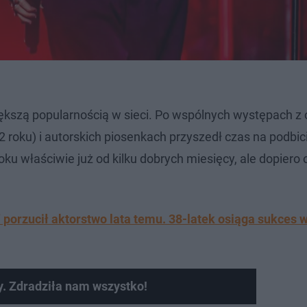
iększą popularnością w sieci. Po wspólnych występach z
2 roku) i autorskich piosenkach przyszedł czas na podbi
ku właściwie już od kilku dobrych miesięcy, ale dopiero o
porzucił aktorstwo lata temu. 38-latek osiąga sukces w
y. Zdradziła nam wszystko!