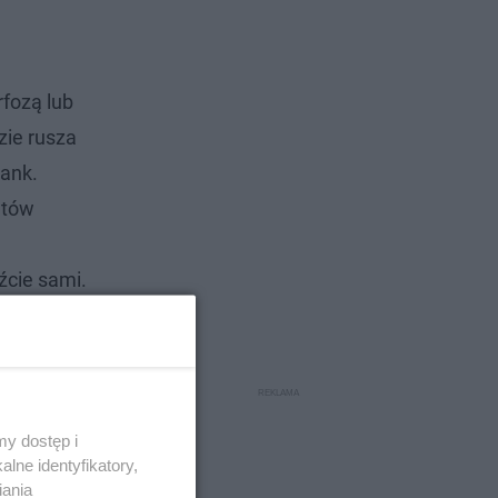
rfozą lub
zie rusza
Pank.
utów
źcie sami.
y dostęp i
lne identyfikatory,
iania