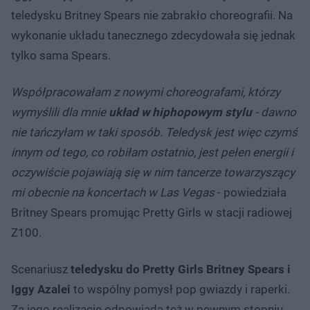
teledysku Britney Spears nie zabrakło choreografii. Na
wykonanie układu tanecznego zdecydowała się jednak
tylko sama Spears.
Współpracowałam z nowymi choreografami, którzy
wymyślili dla mnie
układ w hiphopowym stylu
- dawno
nie tańczyłam w taki sposób. Teledysk jest więc czymś
innym od tego, co robiłam ostatnio, jest pełen energii i
oczywiście pojawiają się w nim tancerze towarzyszący
mi obecnie na koncertach w Las Vegas
- powiedziała
Britney Spears promując Pretty Girls w stacji radiowej
Z100.
Scenariusz
teledysku do Pretty Girls Britney Spears i
Iggy Azalei
to wspólny pomysł pop gwiazdy i raperki.
Za jego realizację odpowiada też w pewnym stopniu