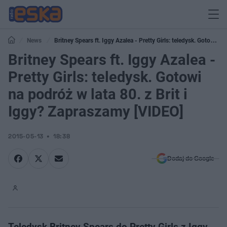
News
Britney Spears ft. Iggy Azalea - Pretty Girls: teledysk. Gotowi na
podróż w lata 80. z Brit i Iggy? Zapraszamy [VIDEO]
Britney Spears ft. Iggy Azalea -
Pretty Girls: teledysk. Gotowi
na podróż w lata 80. z Brit i
Iggy? Zapraszamy [VIDEO]
2015-05-13
18:38
Dodaj do Google
Teledysk Britney Spears do Pretty Girls z Iggy