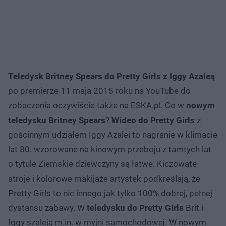
Teledysk Britney Spears do Pretty Girls z Iggy Azaleą
po premierze 11 maja 2015 roku na YouTube do
zobaczenia oczywiście także na ESKA.pl. Co w
nowym
teledysku Britney Spears
?
Wideo do Pretty Girls
z
gościnnym udziałem Iggy Azalei to nagranie w klimacie
lat 80. wzorowane na kinowym przeboju z tamtych lat
o tytule Ziemskie dziewczyny są łatwe. Kiczowate
stroje i kolorowe makijaże artystek podkreślają, że
Pretty Girls to nic innego jak tylko 100% dobrej, pełnej
dystansu zabawy. W
teledysku do Pretty Girls
Brit i
Iggy szaleją m.in. w myjni samochodowej. W nowym