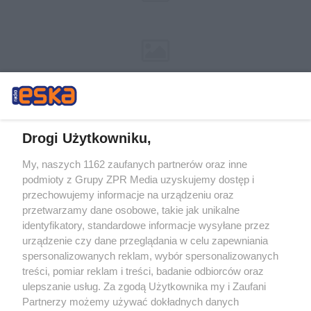
Drogi Użytkowniku,
My, naszych 1162 zaufanych partnerów oraz inne
Żaden utwór zamieszczony w serwisie nie może być powielany i
podmioty z Grupy ZPR Media uzyskujemy dostęp i
rozpowszechniany lub dalej rozpowszechniany w jakikolwiek sposób (w
tym także elektroniczny lub mechaniczny) na jakimkolwiek polu
przechowujemy informacje na urządzeniu oraz
eksploatacji w jakiejkolwiek formie, włącznie z umieszczaniem w Internecie
przetwarzamy dane osobowe, takie jak unikalne
bez pisemnej zgody właściciela praw. Jakiekolwiek użycie lub
wykorzystanie utworów w całości lub w części z naruszeniem prawa, tzn.
identyfikatory, standardowe informacje wysyłane przez
bez właściwej zgody, jest zabronione pod groźbą kary i może być ścigane
urządzenie czy dane przeglądania w celu zapewniania
prawnie.
spersonalizowanych reklam, wybór spersonalizowanych
treści, pomiar reklam i treści, badanie odbiorców oraz
ulepszanie usług. Za zgodą Użytkownika my i Zaufani
Partnerzy możemy używać dokładnych danych