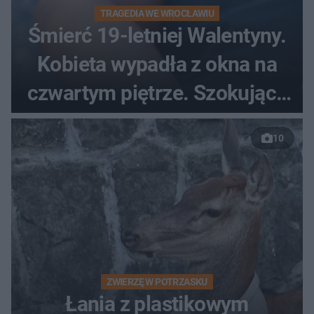
TRAGEDIA WE WROCŁAWIU
Śmierć 19-letniej Walentyny.
Kobieta wypadła z okna na
czwartym piętrze. Szokujące
nagranie trafiło do sieci
10
ZWIERZĘ W POTRZASKU
Łania z plastikowym