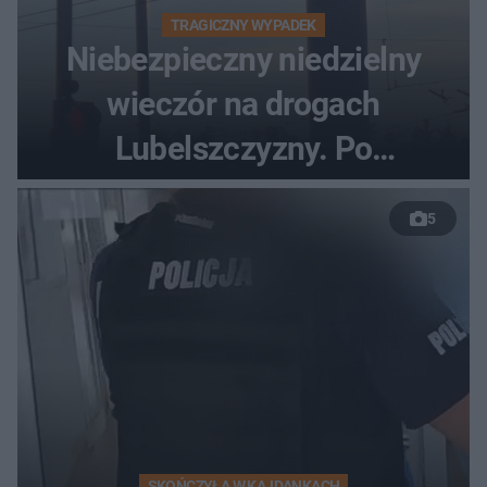
TRAGICZNY WYPADEK
Niebezpieczny niedzielny
wieczór na drogach
Lubelszczyzny. Po
nieudanym manewrze
5
wyprzedzania zginął
kierowca auta
SKOŃCZYŁA W KAJDANKACH