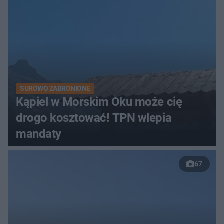
SUROWO ZABRONIONE
Kąpiel w Morskim Oku może cię
drogo kosztować! TPN wlepia
mandaty
67