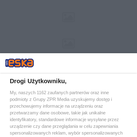
Drogi Użytkowniku,
My, naszych 1162 zaufanych partnerów oraz inne
Żaden utwór zamieszczony w serwisie nie może być powielany i
podmioty z Grupy ZPR Media uzyskujemy dostęp i
rozpowszechniany lub dalej rozpowszechniany w jakikolwiek sposób (w
tym także elektroniczny lub mechaniczny) na jakimkolwiek polu
przechowujemy informacje na urządzeniu oraz
eksploatacji w jakiejkolwiek formie, włącznie z umieszczaniem w
przetwarzamy dane osobowe, takie jak unikalne
Internecie bez pisemnej zgody właściciela praw. Jakiekolwiek użycie lub
identyfikatory, standardowe informacje wysyłane przez
wykorzystanie utworów w całości lub w części z naruszeniem prawa,
tzn. bez właściwej zgody, jest zabronione pod groźbą kary i może być
urządzenie czy dane przeglądania w celu zapewniania
ścigane prawnie.
spersonalizowanych reklam, wybór spersonalizowanych