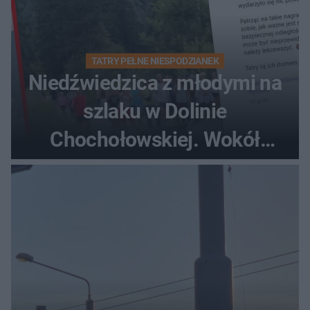
TATRY PEŁNE NIESPODZIANEK
Niedźwiedzica z młodymi na
szlaku w Dolinie
Chochołowskiej. Wokół
turyści!