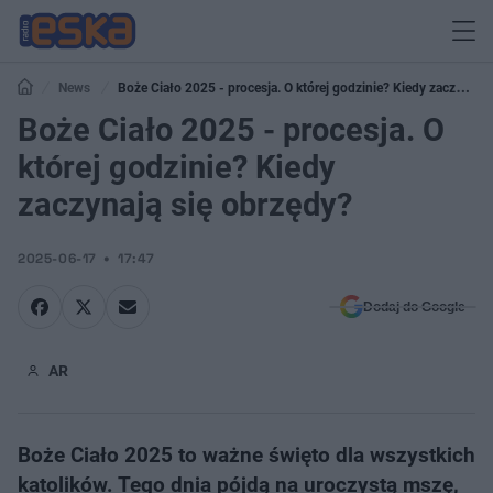
News
Boże Ciało 2025 - procesja. O której godzinie? Kiedy zaczynają
się obrzędy?
Boże Ciało 2025 - procesja. O
której godzinie? Kiedy
zaczynają się obrzędy?
2025-06-17
17:47
Dodaj do Google
AR
Boże Ciało 2025 to ważne święto dla wszystkich
katolików. Tego dnia pójdą na uroczystą mszę,