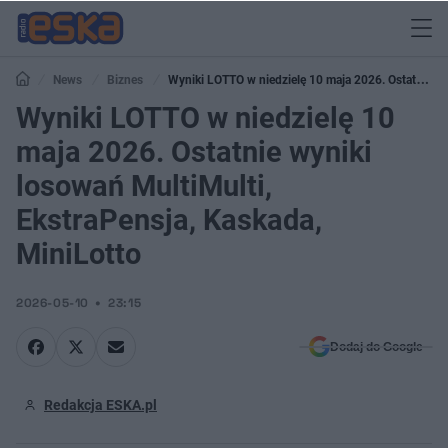
News
Biznes
Wyniki LOTTO w niedzielę 10 maja 2026. Ostatnie
wyniki losowań MultiMulti, EkstraPensja, Kaskada, MiniLotto
Wyniki LOTTO w niedzielę 10
maja 2026. Ostatnie wyniki
losowań MultiMulti,
EkstraPensja, Kaskada,
MiniLotto
2026-05-10
23:15
Dodaj do Google
Redakcja ESKA.pl