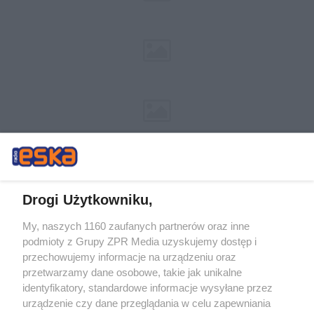
Drogi Użytkowniku,
My, naszych 1160 zaufanych partnerów oraz inne
Żaden utwór zamieszczony w serwisie nie może być powielany i
podmioty z Grupy ZPR Media uzyskujemy dostęp i
rozpowszechniany lub dalej rozpowszechniany w jakikolwiek sposób (w
tym także elektroniczny lub mechaniczny) na jakimkolwiek polu
przechowujemy informacje na urządzeniu oraz
eksploatacji w jakiejkolwiek formie, włącznie z umieszczaniem w Internecie
przetwarzamy dane osobowe, takie jak unikalne
bez pisemnej zgody właściciela praw. Jakiekolwiek użycie lub
wykorzystanie utworów w całości lub w części z naruszeniem prawa, tzn.
identyfikatory, standardowe informacje wysyłane przez
bez właściwej zgody, jest zabronione pod groźbą kary i może być ścigane
urządzenie czy dane przeglądania w celu zapewniania
prawnie.