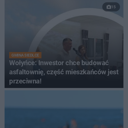
15
GMINA SIEDLCE
Wołyńce: Inwestor chce budować
asfaltownię, część mieszkańców jest
przeciwna!