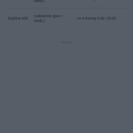
niedz.)
codziennie (pon.–
Szybkie 600
co 4 minuty 6:36–23:52
niedz.)