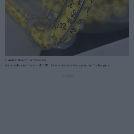
Autor: Robert Skowroński
Żółte kule z numerami 47, 30 i 22 w maszynie losującej, symbolizujące
losowanie LOTTO. Sprawdź najnowsze wyniki i dowiedz się więcej o grach
liczbowych na portalu Super Biznes.