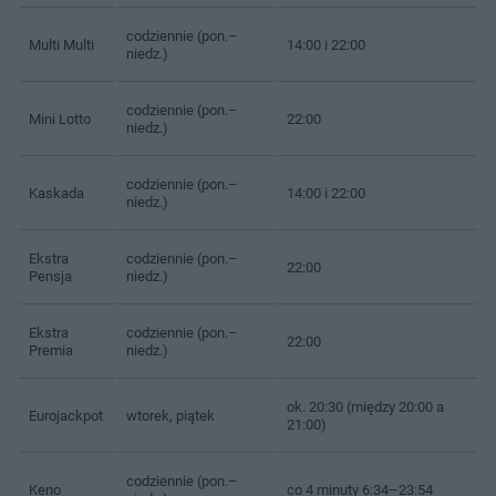
codziennie (pon.–
Multi Multi
14:00 i 22:00
niedz.)
codziennie (pon.–
Mini Lotto
22:00
niedz.)
codziennie (pon.–
Kaskada
14:00 i 22:00
niedz.)
Ekstra
codziennie (pon.–
22:00
Pensja
niedz.)
Ekstra
codziennie (pon.–
22:00
Premia
niedz.)
ok. 20:30 (między 20:00 a
Eurojackpot
wtorek, piątek
21:00)
codziennie (pon.–
Keno
co 4 minuty 6:34–23:54