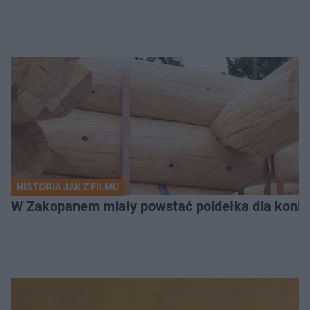
HISTORIA JAK Z FILMU
W Zakopanem miały powstać poidełka dla koni.