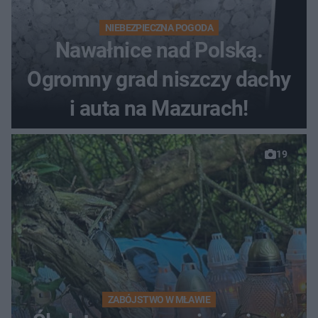
NIEBEZPIECZNA POGODA
Nawałnice nad Polską.
Ogromny grad niszczy dachy
i auta na Mazurach!
19
ZABÓJSTWO W MŁAWIE