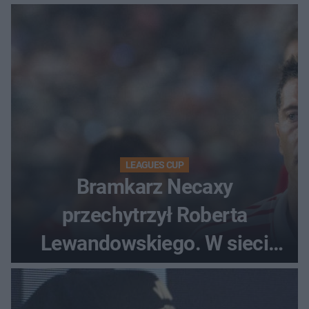
LEAGUES CUP
Bramkarz Necaxy
przechytrzył Roberta
Lewandowskiego. W sieci
krąży wideo z tego pojedynku