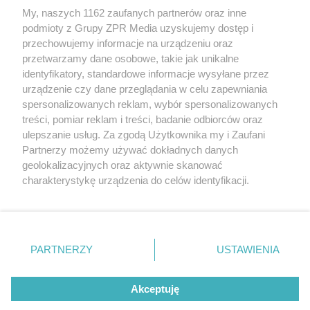
My, naszych 1162 zaufanych partnerów oraz inne
Żaden utwór zamieszczony w serwisie nie może być powielany i
podmioty z Grupy ZPR Media uzyskujemy dostęp i
rozpowszechniany lub dalej rozpowszechniany w jakikolwiek sposób (w
tym także elektroniczny lub mechaniczny) na jakimkolwiek polu
przechowujemy informacje na urządzeniu oraz
eksploatacji w jakiejkolwiek formie, włącznie z umieszczaniem w
przetwarzamy dane osobowe, takie jak unikalne
Internecie bez pisemnej zgody właściciela praw. Jakiekolwiek użycie lub
identyfikatory, standardowe informacje wysyłane przez
wykorzystanie utworów w całości lub w części z naruszeniem prawa,
tzn. bez właściwej zgody, jest zabronione pod groźbą kary i może być
urządzenie czy dane przeglądania w celu zapewniania
ścigane prawnie.
spersonalizowanych reklam, wybór spersonalizowanych
treści, pomiar reklam i treści, badanie odbiorców oraz
ulepszanie usług. Za zgodą Użytkownika my i Zaufani
Partnerzy możemy używać dokładnych danych
geolokalizacyjnych oraz aktywnie skanować
charakterystykę urządzenia do celów identyfikacji.
Ponieważ cenimy Twoją prywatność, prosimy o zgodę na
O nas
korzystanie z tych technologii poprzez kliknięcie
Informacje prawne
„Akceptuję”. Zgoda jest dobrowolna i zawsze możesz ją
zmienić/wycofać klikając przycisk ustawień prywatności
PARTNERZY
USTAWIENIA
Nasze serwisy
znajdujący się w lewym dolnym rogu strony
. Niektóre
rodzaje przetwarzania danych nie wymagają zgody
© 2026 Grupa ZPR Media
Akceptuję
użytkownika, ale masz prawo sprzeciwić się takiemu
przetwarzaniu. Preferencje będą miały zastosowanie tylko