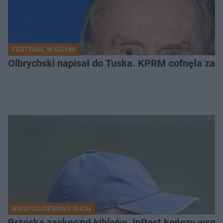
FESTIWAL W GDYNI
Olbrychski napisał do Tuska. KPRM cofnęła zak
NIESPODZIEWANY RUCH
Brzoska zaskoczył kibiców. InPost kończy wspó