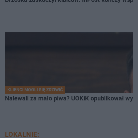
KLIENCI MOGLI SIĘ ZDZIWIĆ
Nalewali za mało piwa? UOKiK opublikował wyni
LOKALNIE: