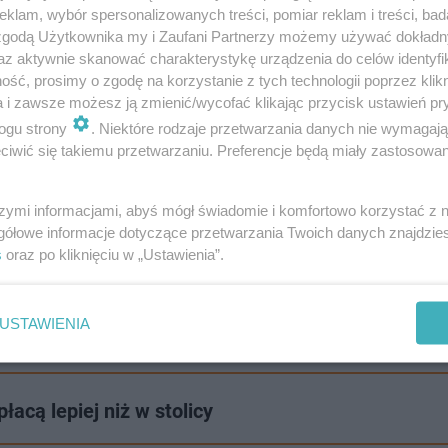
klam, wybór spersonalizowanych treści, pomiar reklam i treści, bad
 zgodą Użytkownika my i Zaufani Partnerzy możemy używać dokład
az aktywnie skanować charakterystykę urządzenia do celów identyfi
ść, prosimy o zgodę na korzystanie z tych technologii poprzez klikn
a i zawsze możesz ją zmienić/wycofać klikając przycisk ustawień pr
ogu strony
. Niektóre rodzaje przetwarzania danych nie wymagaj
iwić się takiemu przetwarzaniu. Preferencje będą miały zastosowanie
szymi informacjami, abyś mógł świadomie i komfortowo korzystać z
gółowe informacje dotyczące przetwarzania Twoich danych znajdzi
s
oraz po kliknięciu w „Ustawienia”.
tandardem i przepustką do lepszego życia. Dziś jednak
s
iając, że kariera zawodowa nie musi rozpoczynać się
USTAWIENIA
acą lepiej niż w stolicy