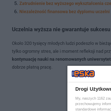
Zatrudnienie bez wyższego wykształcenia cz
Niezależność finansowa bez dyplomu uczelni
Uczelnia wyższa nie gwarantuje sukcesu
Około 320 tysięcy młodych ludzi podeszło w bieżąc
tylko ogromny stres, ale i moment refleksji nad pr
kontynuację nauki na renomowanych uniwersyte
dobrze płatną pracę.
Drogi Użytkow
My, naszych 1162 zau
przechowujemy informa
standardowe informac