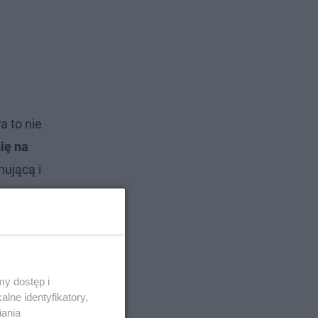
a to nie
ię na
nującą i
y dostęp i
lne identyfikatory,
iania