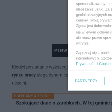
spersonalizowanych re
ulepszanie usług. Za
geolokalizacyjnych or
cenimy Twoją prywatno
Zgoda jest dobrowoln
się w lewym dolnym r
ale masz prawo sprzec
witrynie.
PTNW Balcerowicz
Zapoznaj się z poniż
internetowych. Szcze
Prywatności
i
Cookie
Kiedyś posiadanie wyższego wykształcenia było s
rynku pracy
ulega dynamicznym zmianom, udowadn
PARTNERZY
uczelni.
POLECANY ARTYKUŁ:
Szokujące dane o zarobkach. W tej gminie pł