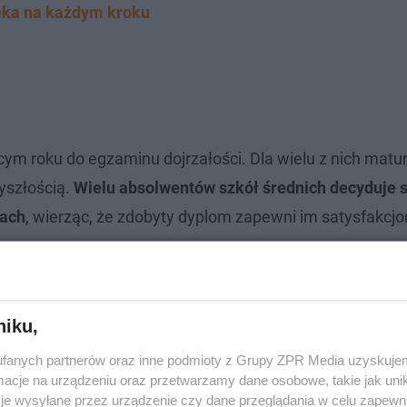
eka na każdym kroku
ym roku do egzaminu dojrzałości. Dla wielu z nich matur
zyszłością.
Wielu absolwentów szkół średnich decyduje s
tach
, wierząc, że zdobyty dyplom zapewni im satysfakcjo
niku,
fanych partnerów oraz inne podmioty z Grupy ZPR Media uzyskujem
cje na urządzeniu oraz przetwarzamy dane osobowe, takie jak unika
je wysyłane przez urządzenie czy dane przeglądania w celu zapewn