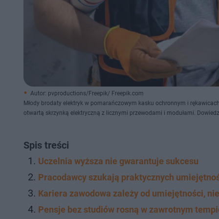
Autor: pvproductions/Freepik/ Freepik.com
Młody brodaty elektryk w pomarańczowym kasku ochronnym i rękawicach, 
otwartą skrzynką elektryczną z licznymi przewodami i modułami. Dowied
Spis treści
Uczelnia wyższa nie gwarantuje sukcesu
Pracodawcy szukają praktycznych umiejętnoś
Kariera zawodowa zależy od umiejętności, ni
Pensje bez studiów rosną w zawrotnym tempi