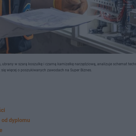
ubrany w szarą koszulkę i czarną kamizelkę narzędziową, analizuje schemat tech
z się więcej o poszukiwanych zawodach na Super Biznes.
ci
e od dyplomu
e