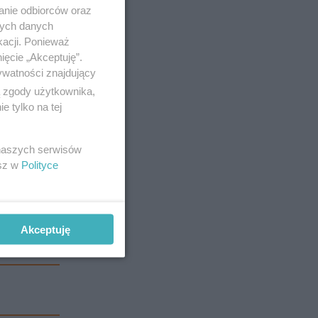
anie odbiorców oraz
nych danych
kacji. Ponieważ
ięcie „Akceptuję”.
ywatności znajdujący
ą zgody użytkownika,
 tylko na tej
 naszych serwisów
esz w
Polityce
ytuacja na
 w murach
Akceptuję