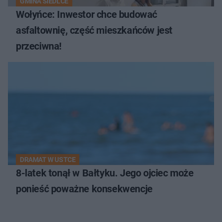
GMINA SIEDLCE
Wołyńce: Inwestor chce budować
asfaltownię, część mieszkańców jest
przeciwna!
DRAMAT W USTCE
8-latek tonął w Bałtyku. Jego ojciec może
ponieść poważne konsekwencje