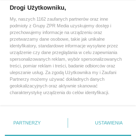
Drogi Użytkowniku,
My, naszych 1162 zaufanych partnerów oraz inne
Żaden utwór zamieszczony w serwisie nie może być powielany i
podmioty z Grupy ZPR Media uzyskujemy dostęp i
rozpowszechniany lub dalej rozpowszechniany w jakikolwiek sposób (w
tym także elektroniczny lub mechaniczny) na jakimkolwiek polu
przechowujemy informacje na urządzeniu oraz
eksploatacji w jakiejkolwiek formie, włącznie z umieszczaniem w
przetwarzamy dane osobowe, takie jak unikalne
Internecie bez pisemnej zgody właściciela praw. Jakiekolwiek użycie lub
identyfikatory, standardowe informacje wysyłane przez
wykorzystanie utworów w całości lub w części z naruszeniem prawa,
tzn. bez właściwej zgody, jest zabronione pod groźbą kary i może być
urządzenie czy dane przeglądania w celu zapewniania
ścigane prawnie.
spersonalizowanych reklam, wybór spersonalizowanych
treści, pomiar reklam i treści, badanie odbiorców oraz
ulepszanie usług. Za zgodą Użytkownika my i Zaufani
Partnerzy możemy używać dokładnych danych
geolokalizacyjnych oraz aktywnie skanować
charakterystykę urządzenia do celów identyfikacji.
Ponieważ cenimy Twoją prywatność, prosimy o zgodę na
O nas
korzystanie z tych technologii poprzez kliknięcie
Informacje prawne
„Akceptuję”. Zgoda jest dobrowolna i zawsze możesz ją
zmienić/wycofać klikając przycisk ustawień prywatności
PARTNERZY
USTAWIENIA
Nasze serwisy
znajdujący się w lewym dolnym rogu strony
. Niektóre
rodzaje przetwarzania danych nie wymagają zgody
© 2026 Grupa ZPR Media