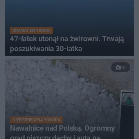
DRAMAT NAD WODĄ
47-latek utonął na żwirowni. Trwają
poszukiwania 30-latka
10
NIEBEZPIECZNA POGODA
Nawałnice nad Polską. Ogromny
grad niszczy dachy i auta na