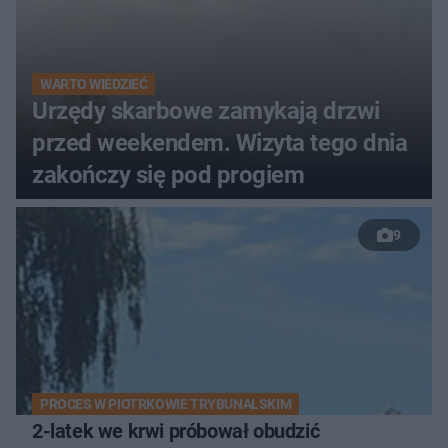
WARTO WIEDZIEĆ
Urzędy skarbowe zamykają drzwi
przed weekendem. Wizyta tego dnia
zakończy się pod progiem
9
PROCES W PIOTRKOWIE TRYBUNALSKIM
2-latek we krwi próbował obudzić