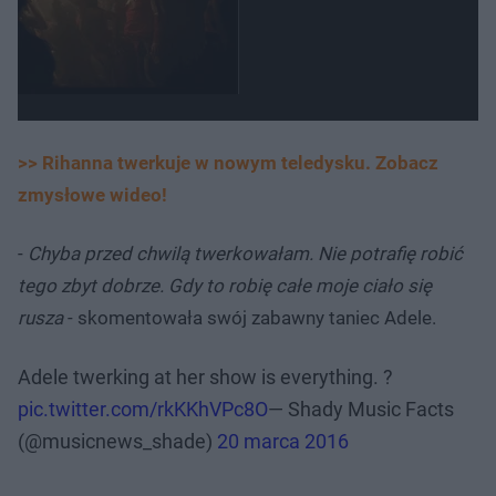
>> Rihanna twerkuje w nowym teledysku. Zobacz
zmysłowe wideo!
-
Chyba przed chwilą twerkowałam. Nie potrafię robić
tego zbyt dobrze. Gdy to robię całe moje ciało się
rusza
- skomentowała swój zabawny taniec Adele.
Adele twerking at her show is everything. ?
pic.twitter.com/rkKKhVPc8O
— Shady Music Facts
(@musicnews_shade)
20 marca 2016