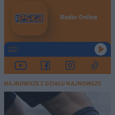
Radio Online
TERAZ
GRAMY
NAJNOWSZE Z DZIAŁU NAJNOWSZE