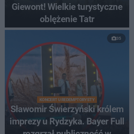
Giewont! Wielkie turystyczne
oblężenie Tatr
35
KONCERT U REDEMPTORYSTY
Sławomir Świerzyński królem
imprezy u Rydzyka. Bayer Full
rozgrzał publiczność w