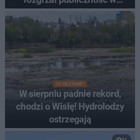
Toruniu
CO SIĘ STANIE?
W sierpniu padnie rekord,
chodzi o Wisłę! Hydrolodzy
ostrzegają
43