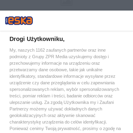
Drogi Użytkowniku,
My, naszych 1162 zaufanych partnerów oraz inne
Żaden utwór zamieszczony w serwisie nie może być powielany i
podmioty z Grupy ZPR Media uzyskujemy dostęp i
rozpowszechniany lub dalej rozpowszechniany w jakikolwiek sposób (w
tym także elektroniczny lub mechaniczny) na jakimkolwiek polu
przechowujemy informacje na urządzeniu oraz
eksploatacji w jakiejkolwiek formie, włącznie z umieszczaniem w Internecie
przetwarzamy dane osobowe, takie jak unikalne
bez pisemnej zgody właściciela praw. Jakiekolwiek użycie lub
wykorzystanie utworów w całości lub w części z naruszeniem prawa, tzn.
identyfikatory, standardowe informacje wysyłane przez
bez właściwej zgody, jest zabronione pod groźbą kary i może być ścigane
urządzenie czy dane przeglądania w celu zapewniania
prawnie.
spersonalizowanych reklam, wybór spersonalizowanych
treści, pomiar reklam i treści, badanie odbiorców oraz
ulepszanie usług. Za zgodą Użytkownika my i Zaufani
Partnerzy możemy używać dokładnych danych
geolokalizacyjnych oraz aktywnie skanować
charakterystykę urządzenia do celów identyfikacji.
Ponieważ cenimy Twoją prywatność, prosimy o zgodę na
O nas