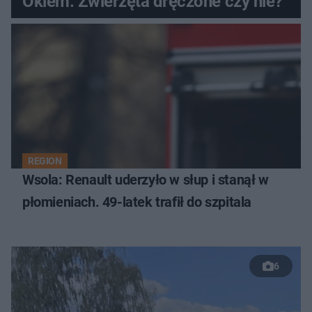
Okiem. Zwierzęta dręczone czy nie?
REGION
Wsola: Renault uderzyło w słup i stanął w
płomieniach. 49-latek trafił do szpitala
6