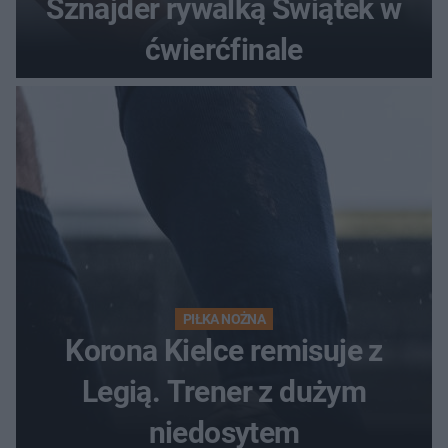
Sznajder rywalką Świątek w
ćwierćfinale
PIŁKA NOŻNA
Korona Kielce remisuje z
Legią. Trener z dużym
niedosytem