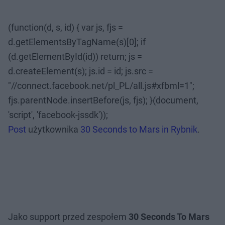
(function(d, s, id) { var js, fjs =
d.getElementsByTagName(s)[0]; if
(d.getElementById(id)) return; js =
d.createElement(s); js.id = id; js.src =
"//connect.facebook.net/pl_PL/all.js#xfbml=1";
fjs.parentNode.insertBefore(js, fjs); }(document,
'script', 'facebook-jssdk'));
Post
użytkownika
30 Seconds to Mars in Rybnik
.
Jako support przed zespołem
30 Seconds To Mars