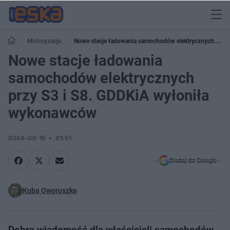
Motoryzacja
Nowe stacje ładowania samochodów elektrycznych przy
S3 i S8. GDDKiA wyłoniła wykonawców
Nowe stacje ładowania
samochodów elektrycznych
przy S3 i S8. GDDKiA wyłoniła
wykonawców
2024-08-15
21:51
Dodaj do Google
Kuba Oworuszko
Dobra wiadomość dla właścicieli samochodów