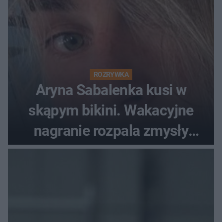
ROZRYWKA
Aryna Sabalenka kusi w
skąpym bikini. Wakacyjne
nagranie rozpala zmysły
fanów