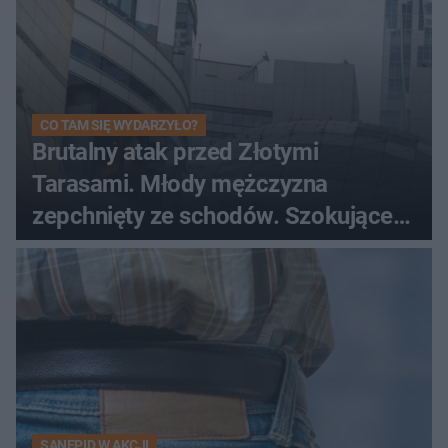
CO TAM SIĘ WYDARZYŁO?
Brutalny atak przed Złotymi
Tarasami. Młody mężczyzna
zepchnięty ze schodów. Szokujące
nagranie krąży po sieci
SANEPID W AKCJI