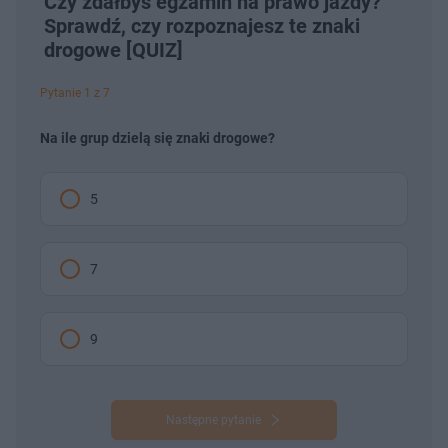
Czy zdałbyś egzamin na prawo jazdy?
Sprawdź, czy rozpoznajesz te znaki
drogowe [QUIZ]
Pytanie 1 z 7
Na ile grup dzielą się znaki drogowe?
5
7
9
Następne pytanie