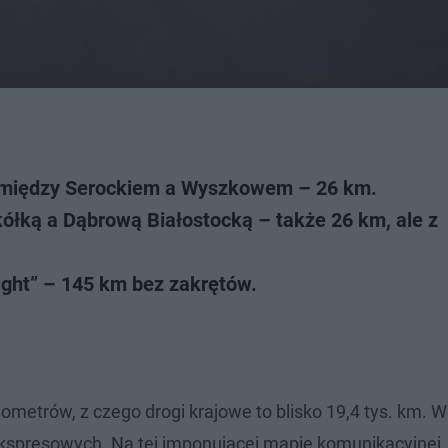
2 między Serockiem a Wyszkowem – 26 km.
ółką a Dąbrową Białostocką – także 26 km, ale z
aight” – 145 km bez zakrętów.
ilometrów, z czego drogi krajowe to blisko 19,4 tys. km. 
kspresowych. Na tej imponującej mapie komunikacyjnej