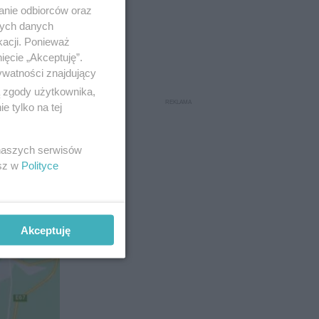
anie odbiorców oraz
nych danych
kacji. Ponieważ
ięcie „Akceptuję”.
ywatności znajdujący
 czujność.
ą zgody użytkownika,
 tylko na tej
 naszych serwisów
esz w
Polityce
Akceptuję