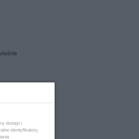
właśnie
y dostęp i
lne identyfikatory,
iania