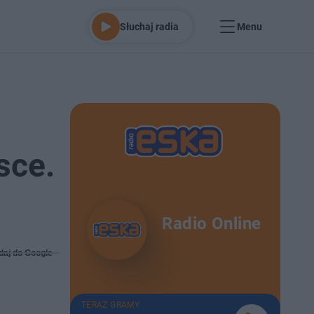
Słuchaj radia
Menu
sce.
Radio Online
daj do Google
TERAZ GRAMY