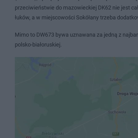
przeciwieństwie do mazowieckiej DK62 nie jest cał
łuków, a w miejscowości Sokółany trzeba dodatk
Mimo to DW673 bywa uznawana za jedną z najbard
polsko-białoruskiej.