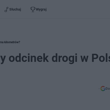
Słuchaj
Wygraj
e ma kilometrów?
y odcinek drogi w Pol
Do