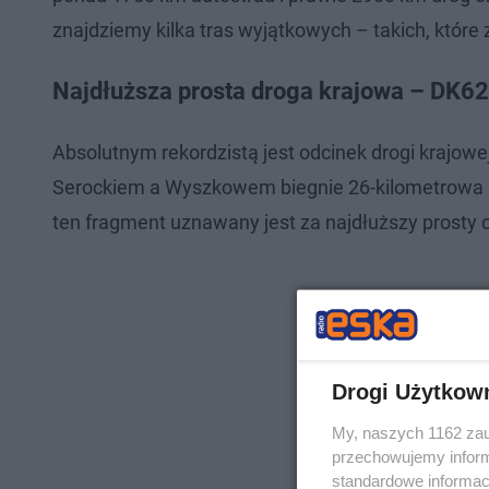
znajdziemy kilka tras wyjątkowych – takich, które
Najdłuższa prosta droga krajowa – DK62
Absolutnym rekordzistą jest odcinek drogi krajo
Serockiem a Wyszkowem biegnie 26-kilometrowa p
ten fragment uznawany jest za najdłuższy prosty o
Drogi Użytkow
My, naszych 1162 zau
przechowujemy informa
standardowe informac