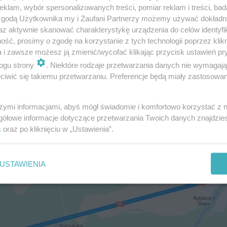
klam, wybór spersonalizowanych treści, pomiar reklam i treści, bad
 zgodą Użytkownika my i Zaufani Partnerzy możemy używać dokład
az aktywnie skanować charakterystykę urządzenia do celów identyfi
ść, prosimy o zgodę na korzystanie z tych technologii poprzez klikn
a i zawsze możesz ją zmienić/wycofać klikając przycisk ustawień pr
ale też monotonię – na tak długiej prostej łatwo stracić
ogu strony
. Niektóre rodzaje przetwarzania danych nie wymagaj
iwić się takiemu przetwarzaniu. Preferencje będą miały zastosowanie
uje średnio około pół godziny.
szymi informacjami, abyś mógł świadomie i komfortowo korzystać z
gółowe informacje dotyczące przetwarzania Twoich danych znajdzi
s
oraz po kliknięciu w „Ustawienia”.
USTAWIENIA