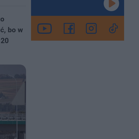
to
ć, bo w
 20