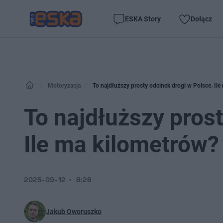
ESKA Story
Dołącz
Motoryzacja
To najdłuższy prosty odcinek drogi w Polsce. Il
To najdłuższy prost
Ile ma kilometrów?
2025-09-12
8:26
Jakub Oworuszko