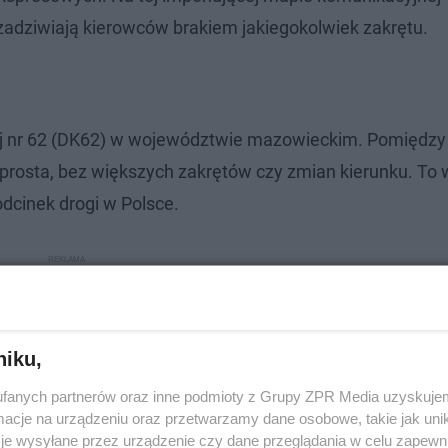
 zadziwiają kierowców brakiem jakiegokolwiek zakrętu.
wej nr 62 (DK62) w województwie mazowieckim. Pomiędzy
rosta, bez większych zakrętów czy zmian kierunku. To 
dcinek drogi w Polsce.
niku,
fanych partnerów oraz inne podmioty z Grupy ZPR Media uzyskujem
cje na urządzeniu oraz przetwarzamy dane osobowe, takie jak unika
je wysyłane przez urządzenie czy dane przeglądania w celu zapewn