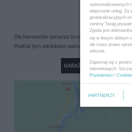
spersonalizowanych re
ulepszanie usług. Za
geolokalizacyjnych or
cenimy Twoją prywatno
Zgoda jest dobrowoln
Dla kierowców oznacza to nie tylko wygodną jazdę, 
się w lewym dolnym r
ale masz prawo sprzec
Podróż tym odcinkiem samochodem osobowym zajm
witrynie.
Zapoznaj się z poniż
GARAŻ - 2016
internetowych. Szcze
Prywatności
i
Cookie
PARTNERZY