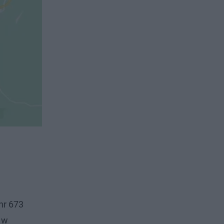
nr 673
 w