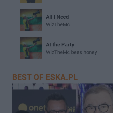
All I Need
WizTheMc
At the Party
WizTheMc
bees
honey
BEST OF ESKA.PL