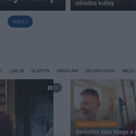
zdradza kulisy
WIĘCEJ
O
LUBLIN
OLSZTYN
WROCŁAW
ZIELONA GÓRA
WIĘCE
11
WALKA O ZDROWIE
Samotny tata błaga o