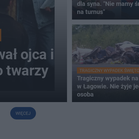
dla syna. "Nie mamy 
na turnus"
ał ojca i
o twarzy
TRAGICZNY WYPADEK ŚWIĘT
Tragiczny wypadek n
w Łagowie. Nie żyje j
osoba
WIĘCEJ