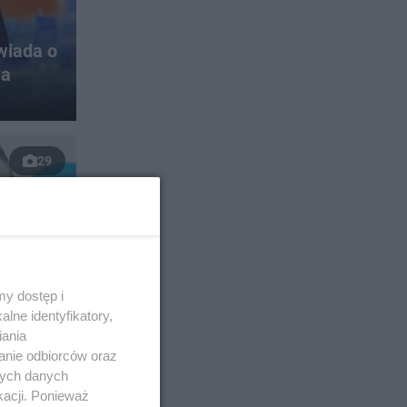
wiada o
wa
29
RZA
y dostęp i
omo,
lne identyfikatory,
iania
grzeb
anie odbiorców oraz
nych danych
kacji. Ponieważ