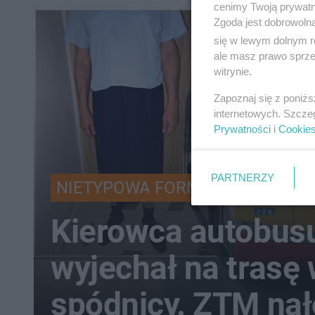
cenimy Twoją prywatno
Zgoda jest dobrowoln
się w lewym dolnym r
ale masz prawo sprzec
witrynie.
Zapoznaj się z poniż
internetowych. Szcze
Prywatności
i
Cookie
PARTNERZY
NIETYPOWA FORMA BUNTU
Kierowca autobus
wyjechał na trasę
spódnicy. ZTM nał