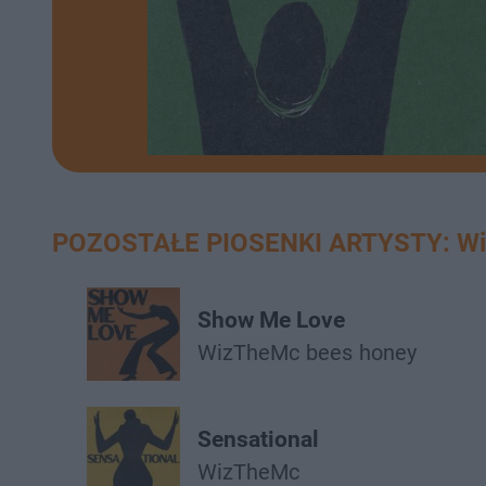
POZOSTAŁE PIOSENKI ARTYSTY: W
Show Me Love
WizTheMc
bees
honey
Sensational
WizTheMc