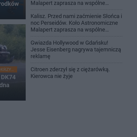
Malapert zaprasza na wspólne
środków
obserwacje
Kalisz. Przed nami zaćmienie Słońca i
noc Perseidów. Koło Astronomiczne
Malapert zaprasza na wspólne
obserwacje
Gwiazda Hollywood w Gdańsku!
Jesse Eisenberg nagrywa tajemniczą
reklamę
Citroen zderzył się z ciężarówką.
OKRZYSKIE
Kierowca nie żyje
a DK74
edna