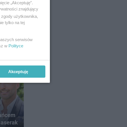
ięcie „Akceptuję”.
ywatności znajdujący
ą zgody użytkownika,
 tylko na tej
a
 naszych serwisów
esz w
Polityce
alazło
Akceptuję
31
Tańcem
Maserak