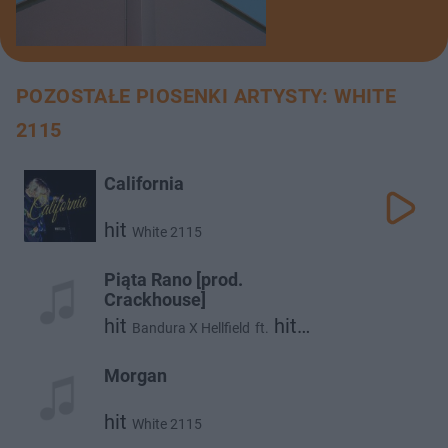
POZOSTAŁE PIOSENKI ARTYSTY: WHITE
2115
California
hit
White 2115
Piąta Rano [prod.
Crackhouse]
hit
hit
Bandura X Hellfield
ft.
White 2115
Morgan
hit
White 2115