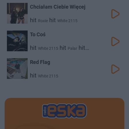
Chciałam Ciebie Więcej
hit
hit
Roxie
White 2115
To Coś
hit
hit
hit
White 2115
Palar
Vvsimon
Red Flag
hit
White 2115