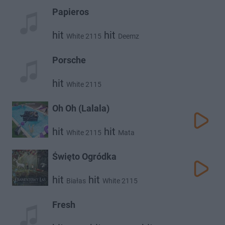
Papieros
hit
hit
White 2115
Deemz
Porsche
hit
White 2115
Oh Oh (Lalala)
hit
hit
White 2115
Mata
Święto Ogródka
hit
hit
Białas
White 2115
Fresh