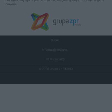
bez właściwej zgody, jest zabronione pod groźbą kary i może być ścigane
prawnie.
O nas
Informacje prawne
Nasze serwisy
© 2026 Grupa ZPR Media