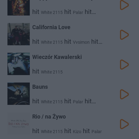
hit
hit
hit
White 2115
Palar
Slowez
California Love
hit
hit
hit
White 2115
Vvsimon
Palar
Wieczór Kawalerski
hit
White 2115
Bauns
hit
hit
hit
White 2115
Palar
hit
Vvsimon
Mercury
Rio / na Żywo
hit
hit
hit
White 2115
Kizo
Palar