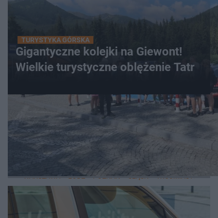
TURYSTYKA GÓRSKA
Gigantyczne kolejki na Giewont!
Wielkie turystyczne oblężenie Tatr
WIĘCEJ
LOKALNE
WARSZAWA
ŁÓDŹ
POZNAŃ
ŚLĄSK
TRÓJMIASTO
LUB