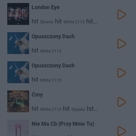
London Eye
hit
hit
hit
Slowez
White 2115
hit
Polak Gbp
Pedro
Opuszczony Dach
hit
White 2115
Opuszczony Dach
hit
White 2115
Ćmy
hit
hit
hit
White 2115
Szpaku
hit
Pedro
Dkanee
Nie Ma Cb (Przy Mnie Tu)