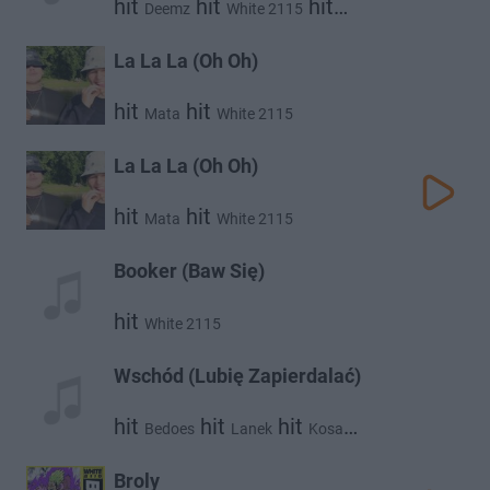
hit
hit
hit
Deemz
White 2115
donGURALesko
La La La (Oh Oh)
hit
hit
Mata
White 2115
La La La (Oh Oh)
hit
hit
Mata
White 2115
Booker (Baw Się)
hit
White 2115
Wschód (Lubię Zapierdalać)
hit
hit
hit
Bedoes
Lanek
Kosa
hit
White 2115
Broly