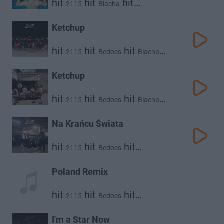
hit
hit
hit
2115
Blacha
hit
hit
White 2115
Flexxy2115
Kuqe 2115
Ketchup
hit
hit
hit
2115
Bedoes
Blacha
hit
hit
White 2115
Kuqe 2115
Ketchup
hit
hit
hit
2115
Bedoes
Blacha
hit
hit
White 2115
Kuqe 2115
Na Krańcu Świata
hit
hit
hit
2115
Bedoes
hit
Kuqe 2115
White 2115
Poland Remix
hit
hit
hit
2115
Bedoes
hit
White 2115
Lil Yachty
I'm a Star Now