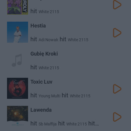
hit
White 2115
Hestia
hit
hit
Adi Nowak
White 2115
Gubię Kroki
hit
White 2115
Toxic Luv
hit
hit
Young Multi
White 2115
Lawenda
hit
hit
hit
Sb Maffija
White 2115
hit
Kinny Zimmer
Bedoes