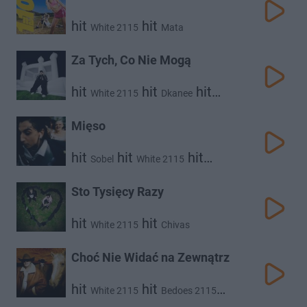
hit
hit
White 2115
Mata
Za Tych, Co Nie Mogą
hit
hit
hit
White 2115
Dkanee
Wardza20k
Mięso
hit
hit
hit
Sobel
White 2115
Magiera
Sto Tysięcy Razy
hit
hit
White 2115
Chivas
Choć Nie Widać na Zewnątrz
hit
hit
White 2115
Bedoes 2115
hit
Kubi Producent