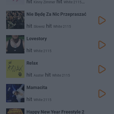
hit
hit
Kinny Zimmer
White 2115
hit
Kaptur
Nie Będę Za Nic Przepraszać
hit
hit
Slowez
White 2115
Lovestory
hit
White 2115
Relax
hit
hit
Asster
White 2115
Mamacita
hit
White 2115
Happy New Year Freestyle 2