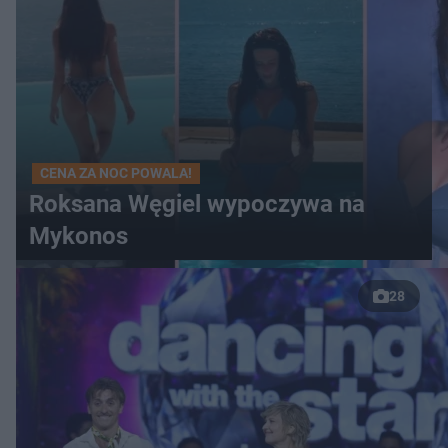
CENA ZA NOC POWALA!
Roksana Węgiel wypoczywa na
Mykonos
28