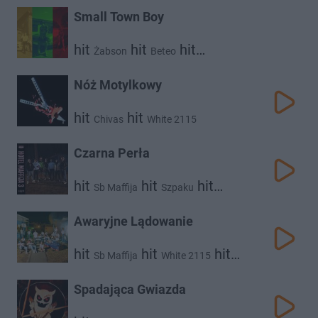
Small Town Boy
hit
hit
hit
Żabson
Beteo
White 2115
Nóż Motylkowy
hit
hit
Chivas
White 2115
Czarna Perła
hit
hit
hit
Sb Maffija
Szpaku
hit
hit
Białas
Fukaj
hit
Po Prostu Kajtek
White 2115
Awaryjne Lądowanie
hit
hit
hit
Sb Maffija
White 2115
hit
Mata
Beteo
Spadająca Gwiazda