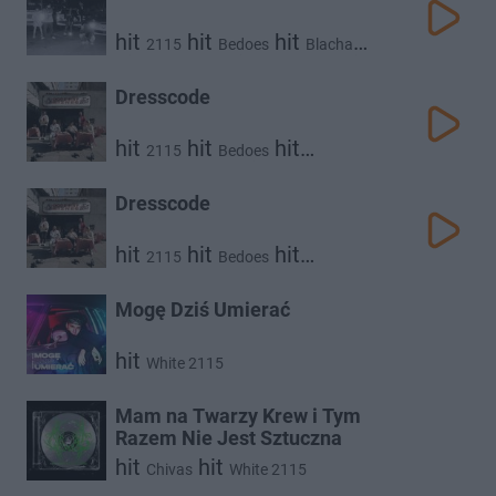
hit
hit
hit
2115
Bedoes
Blacha
hit
hit
hit
Kuqe 2115
Flexxy2115
hit
Pressa
White 2115
Dresscode
hit
hit
hit
2115
Bedoes
hit
Taco Hemingway
White 2115
Dresscode
hit
hit
hit
2115
Bedoes
hit
Taco Hemingway
White 2115
Mogę Dziś Umierać
hit
White 2115
Mam na Twarzy Krew i Tym
Razem Nie Jest Sztuczna
hit
hit
Chivas
White 2115