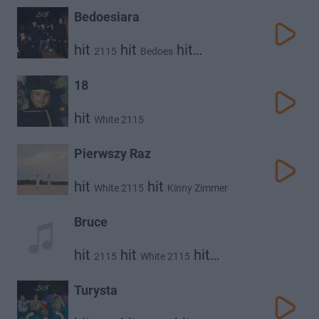
Bedoesiara
hit
hit
hit
2115
Bedoes
hit
hit
White 2115
@atutowy
Abel De Jong
18
hit
White 2115
Pierwszy Raz
hit
hit
White 2115
Kinny Zimmer
Bruce
hit
hit
hit
2115
White 2115
hit
Flexxy2115
Kuqe 2115
Turysta