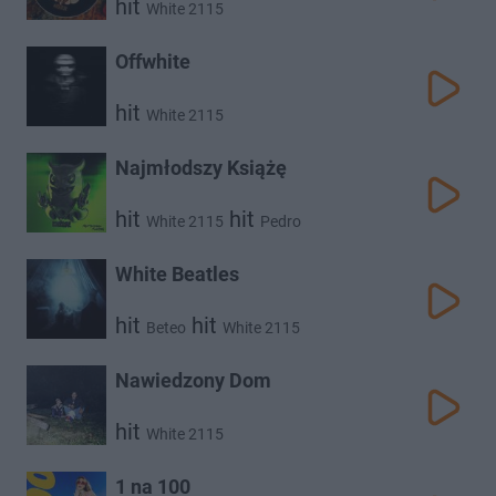
hit
White 2115
Offwhite
hit
White 2115
Najmłodszy Książę
hit
hit
White 2115
Pedro
White Beatles
hit
hit
Beteo
White 2115
Nawiedzony Dom
hit
White 2115
1 na 100