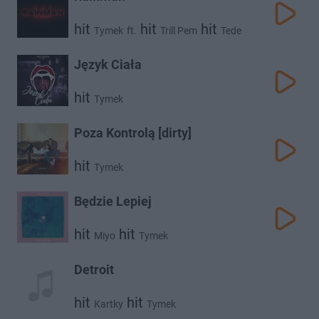
hit
hit
hit
Tymek
ft.
Trill Pem
Tede
Język Ciała
hit
Tymek
Poza Kontrolą [dirty]
hit
Tymek
Będzie Lepiej
hit
hit
Miyo
Tymek
Detroit
hit
hit
Kartky
Tymek