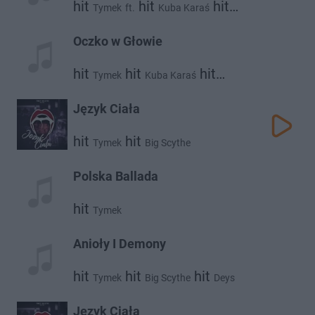
hit
hit
hit
Tymek
ft.
Kuba Karaś
Urbański
Oczko w Głowie
hit
hit
hit
Tymek
Kuba Karaś
Wojtek Urbański
Język Ciała
hit
hit
Tymek
Big Scythe
Polska Ballada
hit
Tymek
Anioły I Demony
hit
hit
hit
Tymek
Big Scythe
Deys
Język Ciała