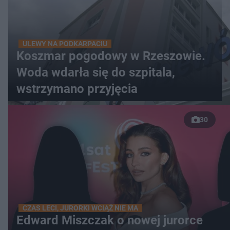
ULEWY NA PODKARPACIU
Koszmar pogodowy w Rzeszowie.
Woda wdarła się do szpitala,
wstrzymano przyjęcia
30
CZAS LECI, JURORKI WCIĄŻ NIE MA
Edward Miszczak o nowej jurorce