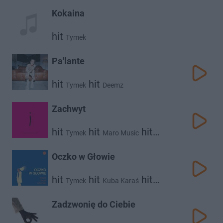
Kokaina
hit
Tymek
Pa'lante
hit
hit
Tymek
Deemz
Zachwyt
hit
hit
hit
Tymek
Maro Music
Skytech
Oczko w Głowie
hit
hit
hit
Tymek
Kuba Karaś
Urbański
Zadzwonię do Ciebie