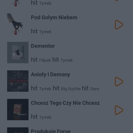
hit
Tymek
Pod Gołym Niebem
hit
Tymek
Dementor
hit
hit
Filipek
Tymek
Anioły I Demony
hit
hit
hit
Tymek
Big Scythe
Deys
Chcesz Tego Czy Nie Chcesz
hit
Tymek
Produkuję Forsę