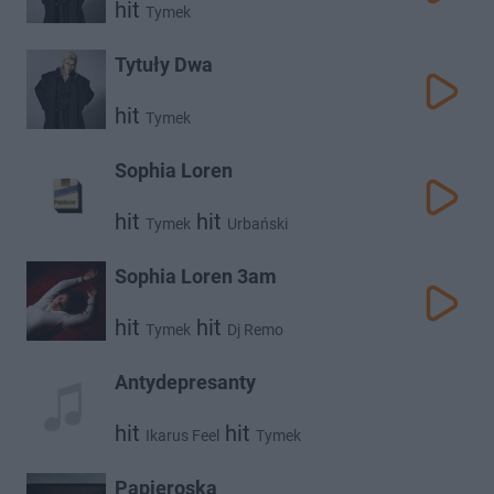
hit
Tymek
Tytuły Dwa
hit
Tymek
Sophia Loren
hit
hit
Tymek
Urbański
Sophia Loren 3am
hit
hit
Tymek
Dj Remo
Antydepresanty
hit
hit
Ikarus Feel
Tymek
Papieroska