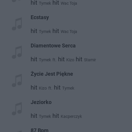
hit
hit
Tymek
Wac Toja
Ecstasy
hit
hit
Tymek
Wac Toja
Diamentowe Serca
hit
hit
hit
Tymek
ft.
Kizo
Stamir
Życie Jest Piękne
hit
hit
Kizo
ft.
Tymek
Jeziorko
hit
hit
Tymek
Kacperczyk
87 Bpm