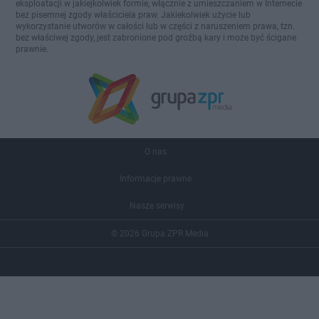
eksploatacji w jakiejkolwiek formie, włącznie z umieszczaniem w Internecie
bez pisemnej zgody właściciela praw. Jakiekolwiek użycie lub
wykorzystanie utworów w całości lub w części z naruszeniem prawa, tzn.
bez właściwej zgody, jest zabronione pod groźbą kary i może być ścigane
prawnie.
O nas
Informacje prawne
Nasze serwisy
© 2026 Grupa ZPR Media