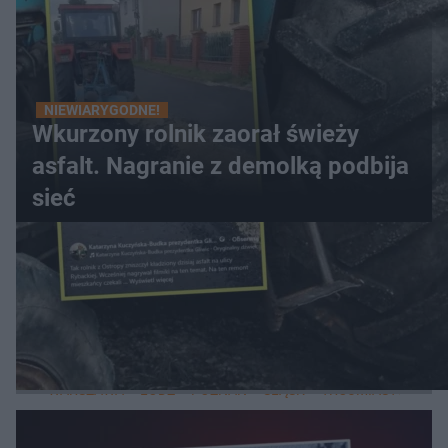
NIEWIARYGODNE!
Wkurzony rolnik zaorał świeży
asfalt. Nagranie z demolką podbija
sieć
WIĘCEJ
LOKALNE
WARSZAWA
ŁÓDŹ
POZNAŃ
ŚLĄSK
TRÓJMIASTO
LUB