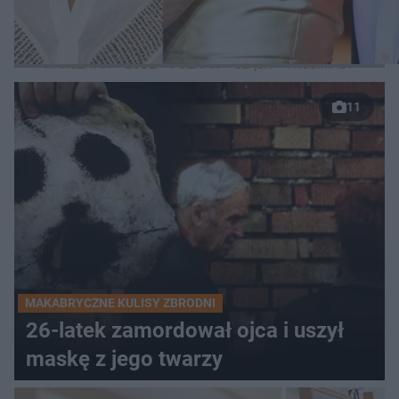
LOKALNE
WARSZAWA
ŁÓDŹ
POZNAŃ
ŚLĄSK
TRÓJMIASTO
LUB
11
MAKABRYCZNE KULISY ZBRODNI
26-latek zamordował ojca i uszył
maskę z jego twarzy