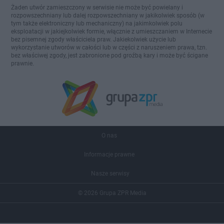
Żaden utwór zamieszczony w serwisie nie może być powielany i
rozpowszechniany lub dalej rozpowszechniany w jakikolwiek sposób (w
tym także elektroniczny lub mechaniczny) na jakimkolwiek polu
eksploatacji w jakiejkolwiek formie, włącznie z umieszczaniem w Internecie
bez pisemnej zgody właściciela praw. Jakiekolwiek użycie lub
wykorzystanie utworów w całości lub w części z naruszeniem prawa, tzn.
bez właściwej zgody, jest zabronione pod groźbą kary i może być ścigane
prawnie.
O nas
Informacje prawne
Nasze serwisy
© 2026 Grupa ZPR Media