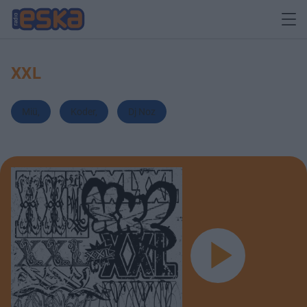
XXL
Miü
,
Koder
,
Dj Noz