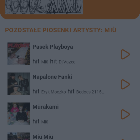
POZOSTAŁE PIOSENKI ARTYSTY: MIÜ
Pasek Playboya
hit
hit
Miü
Dj Vazee
Napalone Fanki
hit
hit
Eryk Moczko
Bedoes 2115
hit
Miü
Mürakami
hit
Miü
Miü Miü