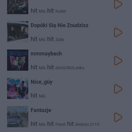
hit
hit
Miü
Koder
Dopóki Się Nie Znudzisz
hit
hit
Miü
Zalia
mmmaybach
hit
hit
Miü
donGURALesko
Nice_güy
hit
Miü
Fantazje
hit
hit
hit
Miü
Pezet
Bedoes 2115