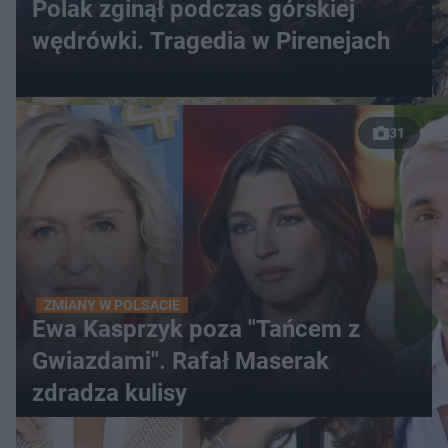
Polak zginął podczas górskiej
wędrówki. Tragedia w Pirenejach
31
ZMIANY W POLSACIE
Ewa Kasprzyk poza "Tańcem z
Gwiazdami". Rafał Maserak
zdradza kulisy