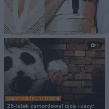
WIĘCEJ
LOKALNE
WARSZAWA
ŁÓDŹ
POZNAŃ
ŚLĄSK
TRÓJMIASTO
LUB
11
MAKABRYCZNE KULISY ZBRODNI
26-latek zamordował ojca i uszył