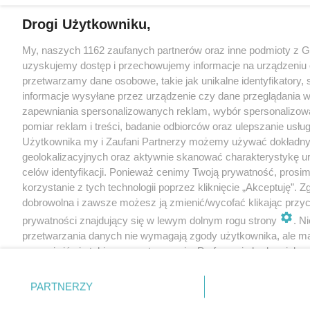
Drogi Użytkowniku,
My, naszych 1162 zaufanych partnerów oraz inne podmioty z 
uzyskujemy dostęp i przechowujemy informacje na urządzeniu 
przetwarzamy dane osobowe, takie jak unikalne identyfikatory,
informacje wysyłane przez urządzenie czy dane przeglądania w
zapewniania spersonalizowanych reklam, wybór spersonalizowa
pomiar reklam i treści, badanie odbiorców oraz ulepszanie usłu
Użytkownika my i Zaufani Partnerzy możemy używać dokładn
geolokalizacyjnych oraz aktywnie skanować charakterystykę u
celów identyfikacji. Ponieważ cenimy Twoją prywatność, prosi
korzystanie z tych technologii poprzez kliknięcie „Akceptuję”. Z
dobrowolna i zawsze możesz ją zmienić/wycofać klikając przyc
prywatności znajdujący się w lewym dolnym rogu strony
. N
przetwarzania danych nie wymagają zgody użytkownika, ale m
sprzeciwić się takiemu przetwarzaniu. Preferencje będą miały 
tylko na tej witrynie.
PARTNERZY
Zapoznaj się z poniższymi informacjami, abyś mógł świadomie
korzystać z naszych serwisów internetowych. Szczegółowe in