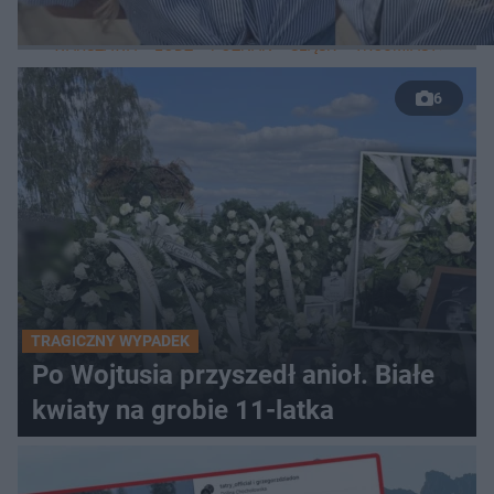
LOKALNE
WARSZAWA
ŁÓDŹ
POZNAŃ
ŚLĄSK
TRÓJMIASTO
LUB
6
TRAGICZNY WYPADEK
Po Wojtusia przyszedł anioł. Białe
kwiaty na grobie 11-latka