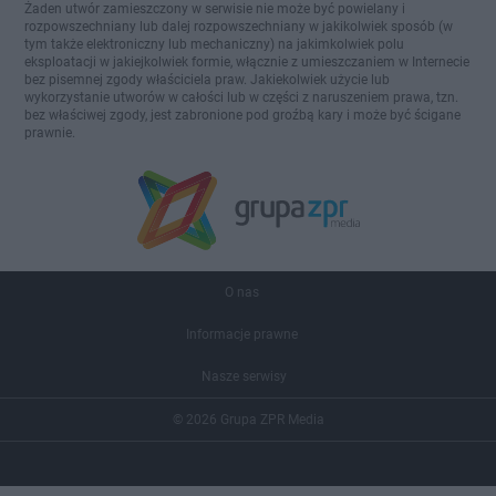
Żaden utwór zamieszczony w serwisie nie może być powielany i
rozpowszechniany lub dalej rozpowszechniany w jakikolwiek sposób (w
tym także elektroniczny lub mechaniczny) na jakimkolwiek polu
eksploatacji w jakiejkolwiek formie, włącznie z umieszczaniem w Internecie
bez pisemnej zgody właściciela praw. Jakiekolwiek użycie lub
wykorzystanie utworów w całości lub w części z naruszeniem prawa, tzn.
bez właściwej zgody, jest zabronione pod groźbą kary i może być ścigane
prawnie.
O nas
Informacje prawne
Nasze serwisy
© 2026 Grupa ZPR Media