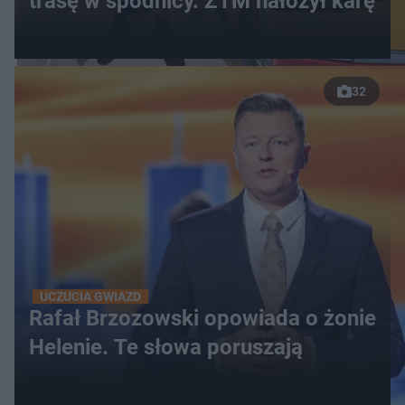
trasę w spódnicy. ZTM nałożył karę
32
UCZUCIA GWIAZD
Rafał Brzozowski opowiada o żonie
Helenie. Te słowa poruszają