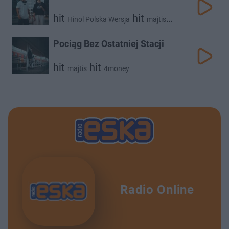
hit
hit
Hinol Polska Wersja
majtis
hit
samunowak
Pociąg Bez Ostatniej Stacji
hit
hit
majtis
4money
Radio Online