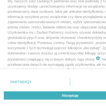
My, naszych 1162 zaufanych partnerów oraz inne podmioty z 
uzyskujemy dostęp i przechowujemy informacje na urządzeniu 
przetwarzamy dane osobowe, takie jak unikalne identyfikatory,
informacje wysyłane przez urządzenie czy dane przeglądania w
zapewniania spersonalizowanych reklam, wybór spersonalizowa
pomiar reklam i treści, badanie odbiorców oraz ulepszanie usłu
Użytkownika my i Zaufani Partnerzy możemy używać dokładn
geolokalizacyjnych oraz aktywnie skanować charakterystykę u
celów identyfikacji. Ponieważ cenimy Twoją prywatność, prosi
korzystanie z tych technologii poprzez kliknięcie „Akceptuję”. Z
dobrowolna i zawsze możesz ją zmienić/wycofać klikając przyc
prywatności znajdujący się w lewym dolnym rogu strony
. N
przetwarzania danych nie wymagają zgody użytkownika, ale m
sprzeciwić się takiemu przetwarzaniu. Preferencje będą miały 
tylko na tej witrynie.
PARTNERZY
Zapoznaj się z poniższymi informacjami, abyś mógł świadomie
korzystać z naszych serwisów internetowych. Szczegółowe in
dotyczące przetwarzania Twoich danych znajdziesz w
Polityce
Akceptuję
Cookies
oraz po kliknięciu w „Ustawienia”.