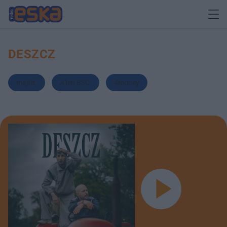
DESZCZ
majtis
,
Alien BSC
,
4money