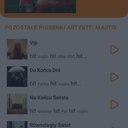
POZOSTAŁE PIOSENKI ARTYSTY: MAJTIS
Vip
hit
hit
hit
majtis
Alien BSC
samunowak
Do Końca Dni
hit
hit
hit
Fanka
majtis
samunowak
Na Końcu Świata
hit
hit
hit
4money
Pat
majtis
Równoległy Świat