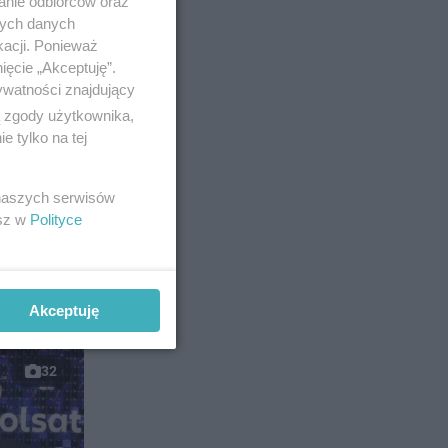
anie odbiorców oraz
ka w
nych danych
kacji. Ponieważ
ięcie „Akceptuję”.
ywatności znajdujący
10
ą zgody użytkownika,
 tylko na tej
 naszych serwisów
esz w
Polityce
encer
bował
yn
Akceptuję
32