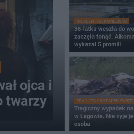
INCYDENT NA KĄPIELISKU
36-latka weszła do wo
zaczęła tonąć. Alkom
wykazał 5 promili
ał ojca i
o twarzy
TRAGICZNY WYPADEK ŚWIĘT
Tragiczny wypadek n
w Łagowie. Nie żyje j
osoba