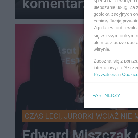
komentarz Dody!
spersonalizowanych re
ulepszanie usług. Za
geolokalizacyjnych or
cenimy Twoją prywatno
Zgoda jest dobrowoln
się w lewym dolnym r
ale masz prawo sprzec
witrynie.
Zapoznaj się z poniż
internetowych. Szcze
Prywatności
i
Cookie
PARTNERZY
CZAS LECI, JURORKI WCIĄŻ NIE 
Edward Miszczak 