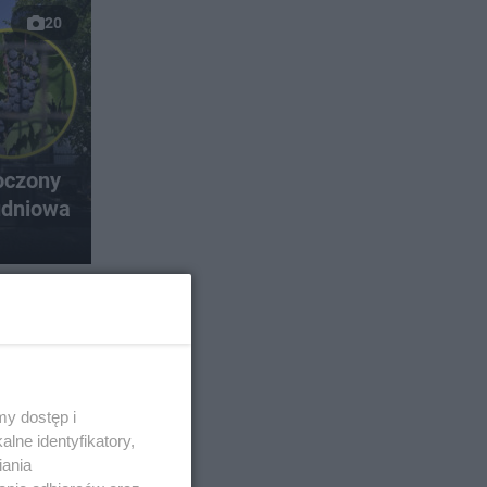
20
oczony
udniowa
y dostęp i
lne identyfikatory,
iania
na