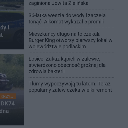
zaginiona Jowita Zielińska
36-latka weszła do wody i zaczęła
tonąć. Alkomat wykazał 5 promili
dy i
Mieszkańcy długo na to czekali.
at
Burger King otworzy pierwszy lokal w
województwie podlaskim
Łosice: Zakaz kąpieli w zalewie,
stwierdzono obecność groźnej dla
zdrowia bakterii
Tłumy wypoczywają tu latem. Teraz
popularny zalew czeka wielki remont
OKRZYSKIE
a DK74
edna