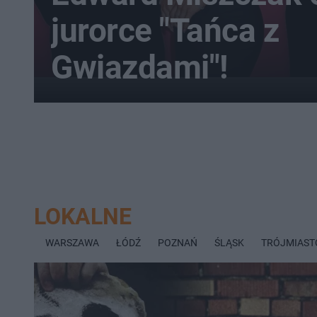
jurorce "Tańca z
Gwiazdami"!
LOKALNE
WARSZAWA
ŁÓDŹ
POZNAŃ
ŚLĄSK
TRÓJMIAST