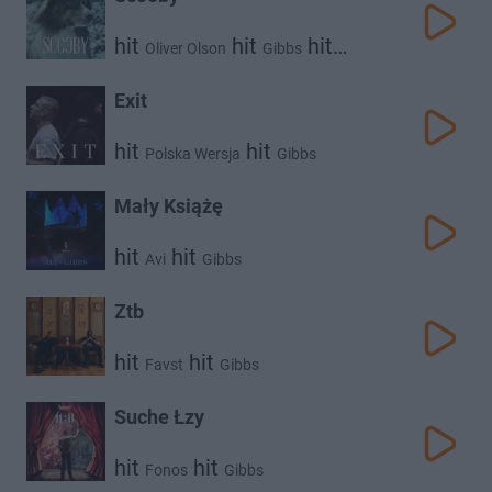
hit
hit
hit
Oliver Olson
Gibbs
Dopehouse
Exit
hit
hit
Polska Wersja
Gibbs
Mały Książę
hit
hit
Avi
Gibbs
Ztb
hit
hit
Favst
Gibbs
Suche Łzy
hit
hit
Fonos
Gibbs