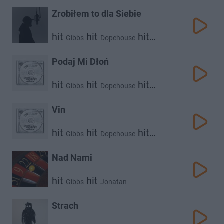
Gibbs
Zrobiłem to dla Siebie
hit
hit
hit
Gibbs
Dopehouse
Johny Jalapeno
Podaj Mi Dłoń
hit
hit
hit
Gibbs
Dopehouse
hit
4money
Johny Jalapeno
Vin
hit
hit
hit
Gibbs
Dopehouse
4money
Nad Nami
hit
hit
Gibbs
Jonatan
Strach