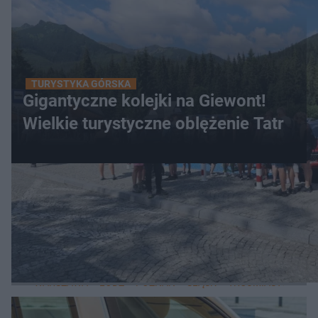
TURYSTYKA GÓRSKA
Gigantyczne kolejki na Giewont!
Wielkie turystyczne oblężenie Tatr
WIĘCEJ
LOKALNE
WARSZAWA
ŁÓDŹ
POZNAŃ
ŚLĄSK
TRÓJMIASTO
LUB