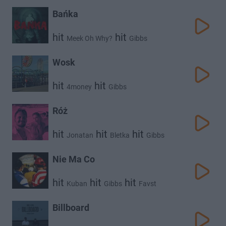
Gibbs
Bańka
hit
hit
Meek Oh Why?
Gibbs
Wosk
hit
hit
4money
Gibbs
Róż
hit
hit
hit
Jonatan
Bletka
Gibbs
Nie Ma Co
hit
hit
hit
Kuban
Gibbs
Favst
Billboard