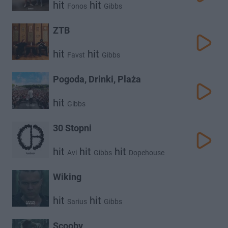
hit
hit
Fonos
Gibbs
ZTB
hit
hit
Favst
Gibbs
Pogoda, Drinki, Plaża
hit
Gibbs
30 Stopni
hit
hit
hit
Avi
Gibbs
Dopehouse
Wiking
hit
hit
Sarius
Gibbs
Scooby