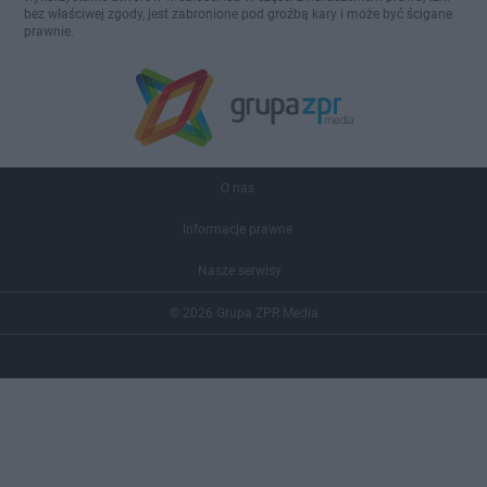
bez właściwej zgody, jest zabronione pod groźbą kary i może być ścigane
prawnie.
O nas
Informacje prawne
Nasze serwisy
© 2026 Grupa ZPR Media