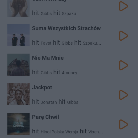
hit
hit
Gibbs
Szpaku
Suma Wszystkich Strachów
hit
hit
hit
Favst
Gibbs
Szpaku
hit
Kiełas
Nie Ma Mnie
hit
hit
Gibbs
4money
Jackpot
hit
hit
Jonatan
Gibbs
Parę Chwil
hit
hit
Hinol Polska Wersja
Vixen
hit