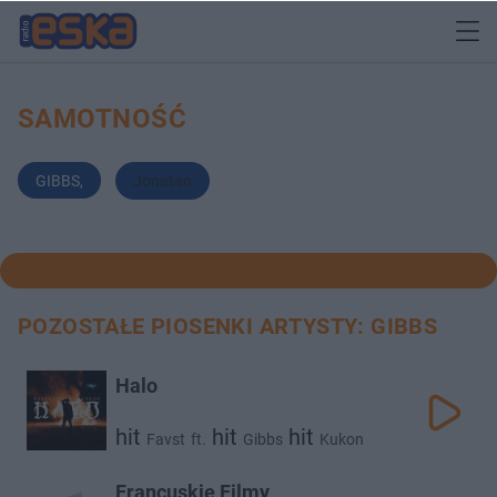
SAMOTNOŚĆ
GIBBS
,
Jonatan
POZOSTAŁE PIOSENKI ARTYSTY: GIBBS
Halo
hit
hit
hit
Favst
ft.
Gibbs
Kukon
Francuskie Filmy