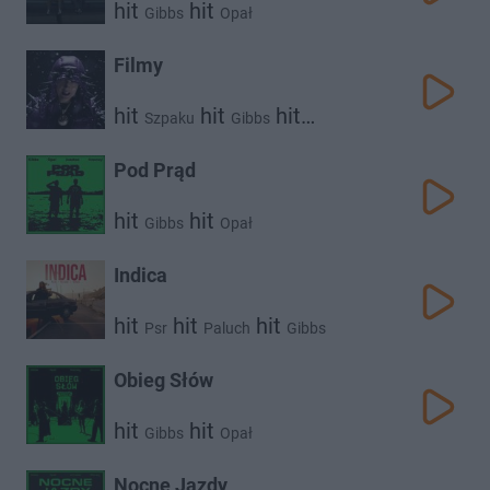
hit
hit
Gibbs
Opał
Filmy
hit
hit
hit
Szpaku
Gibbs
hit
Kaz Bałagane
Deemz
Pod Prąd
hit
hit
Gibbs
Opał
Indica
hit
hit
hit
Psr
Paluch
Gibbs
Obieg Słów
hit
hit
Gibbs
Opał
Nocne Jazdy