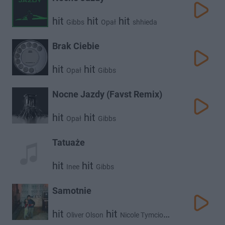
hit
hit
hit
Gibbs
Opał
shhieda
Brak Ciebie
hit
hit
Opał
Gibbs
Nocne Jazdy (Favst Remix)
hit
hit
Opał
Gibbs
Tatuaże
hit
hit
Inee
Gibbs
Samotnie
hit
hit
Oliver Olson
Nicole Tymcio
hit