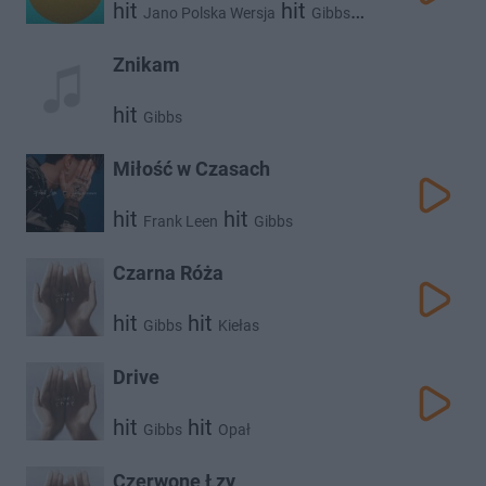
hit
hit
Jano Polska Wersja
Gibbs
hit
Hinol Polska Wersja
Znikam
hit
Gibbs
Miłość w Czasach
hit
hit
Frank Leen
Gibbs
Czarna Róża
hit
hit
Gibbs
Kiełas
Drive
hit
hit
Gibbs
Opał
Czerwone Łzy