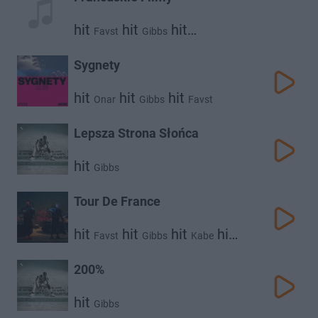
hit
hit
hit
Favst
Gibbs
hit
Krzysztof Zalewski
Pezet
Sygnety
hit
hit
hit
Onar
Gibbs
Favst
Lepsza Strona Słońca
hit
Gibbs
Tour De France
hit
hit
hit
hit
Favst
Gibbs
Kabe
Plk
200%
hit
Gibbs