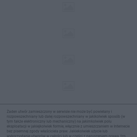
Żaden utwór zamieszczony w serwisie nie może być powielany i
rozpowszechniany lub dalej rozpowszechniany w jakikolwiek sposób (w
tym także elektroniczny lub mechaniczny) na jakimkolwiek polu
eksploatacji w jakiejkolwiek formie, włącznie z umieszczaniem w Internecie
bez pisemnej zgody właściciela praw. Jakiekolwiek użycie lub
wykorzystanie utworów w całości lub w części z naruszeniem prawa, tzn.