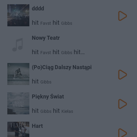
dddd
hit
hit
Favst
Gibbs
Nowy Teatr
hit
hit
hit
Favst
Gibbs
hit
Janusz Walczuk
Barto Katt
(Po)Ciąg Dalszy Nastąpi
hit
Gibbs
Piękny Świat
hit
hit
Gibbs
Kiełas
Hart