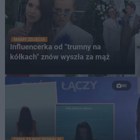
MAMY ZDJĘCIA
Influencerka od "trumny na
kółkach" znów wyszła za mąż
40
CENA ZA NOC POWALA!