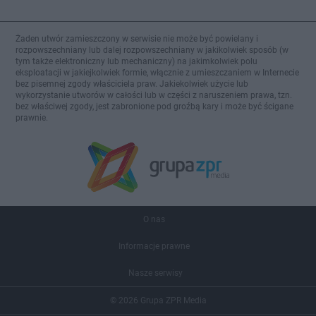
Żaden utwór zamieszczony w serwisie nie może być powielany i
rozpowszechniany lub dalej rozpowszechniany w jakikolwiek sposób (w
tym także elektroniczny lub mechaniczny) na jakimkolwiek polu
eksploatacji w jakiejkolwiek formie, włącznie z umieszczaniem w Internecie
bez pisemnej zgody właściciela praw. Jakiekolwiek użycie lub
wykorzystanie utworów w całości lub w części z naruszeniem prawa, tzn.
bez właściwej zgody, jest zabronione pod groźbą kary i może być ścigane
prawnie.
O nas
Informacje prawne
Nasze serwisy
© 2026 Grupa ZPR Media