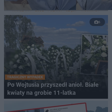
LOKALNE
WARSZAWA
ŁÓDŹ
POZNAŃ
ŚLĄSK
TRÓJMIASTO
LUB
6
TRAGICZNY WYPADEK
Po Wojtusia przyszedł anioł. Białe
kwiaty na grobie 11-latka