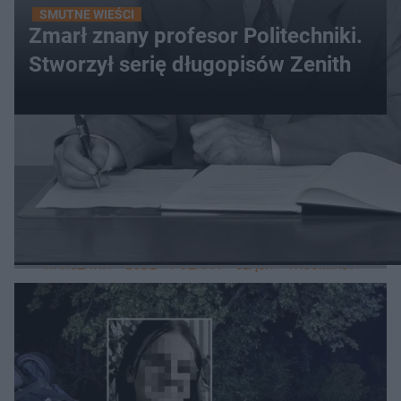
SMUTNE WIEŚCI
Zmarł znany profesor Politechniki.
Stworzył serię długopisów Zenith
WIĘCEJ
LOKALNE
WARSZAWA
ŁÓDŹ
POZNAŃ
ŚLĄSK
TRÓJMIASTO
LUB