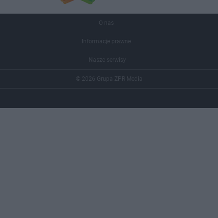
O nas
Informacje prawne
Nasze serwisy
© 2026 Grupa ZPR Media