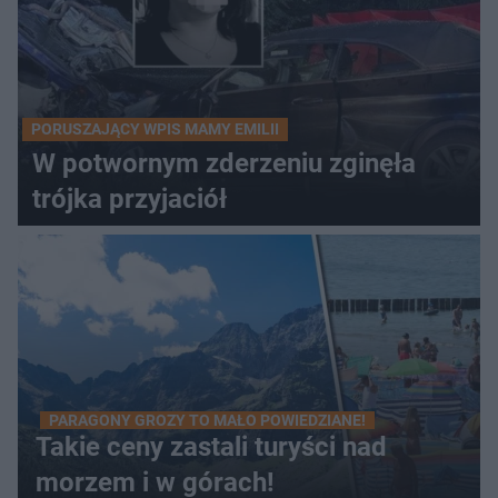
PORUSZAJĄCY WPIS MAMY EMILII
W potwornym zderzeniu zginęła
trójka przyjaciół
PARAGONY GROZY TO MAŁO POWIEDZIANE!
Takie ceny zastali turyści nad
morzem i w górach!