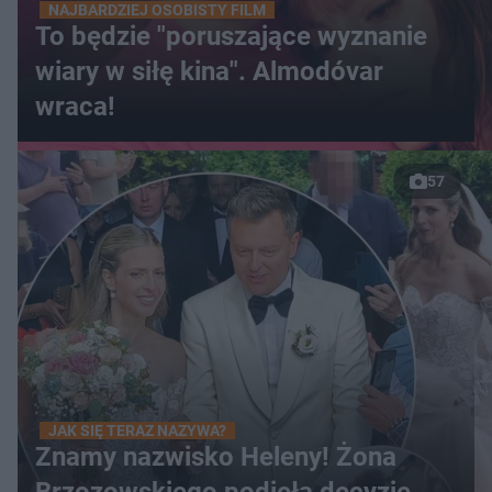
NAJBARDZIEJ OSOBISTY FILM
To będzie "poruszające wyznanie
wiary w siłę kina". Almodóvar
wraca!
57
JAK SIĘ TERAZ NAZYWA?
Znamy nazwisko Heleny! Żona