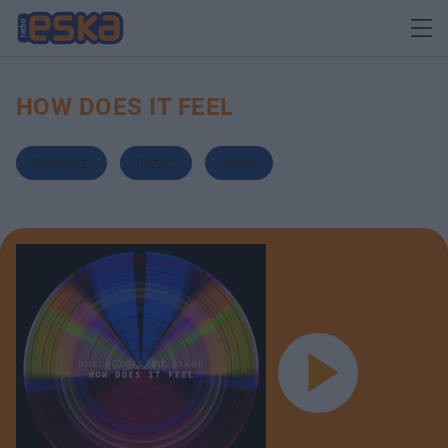
HOW DOES IT FEEL
Dubdogz
,
Fezzo
,
Zaark