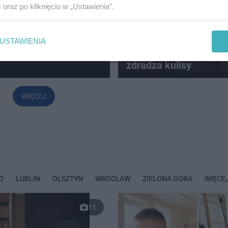
s
oraz po kliknięciu w „Ustawienia”.
ewskiego!
ZMIANY W POLSACIE
Ewa Kasprzyk poza "
USTAWIENIA
ntowała
z Gwiazdami". Rafał 
zdradza kulisy
WIĘCEJ
O
LUBLIN
OLSZTYN
WROCŁAW
ZIELONA GÓRA
WIĘCE
11