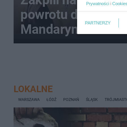
Prywatności
i
Cookie
powrotu do Wiśni
PARTNERZY
Mandaryna skome
LOKALNE
WARSZAWA
ŁÓDŹ
POZNAŃ
ŚLĄSK
TRÓJMIAST