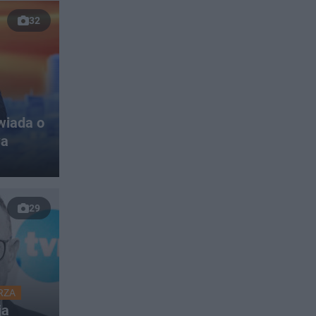
32
wiada o
wa
29
RZA
ja