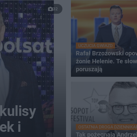
32
UCZUCIA GWIAZD
Rafał Brzozowski opo
żonie Helenie. Te sło
poruszają
kulisy
ek i
OSTATNIA DROGA DZIENNIKA
Tak pożegnają Andrze