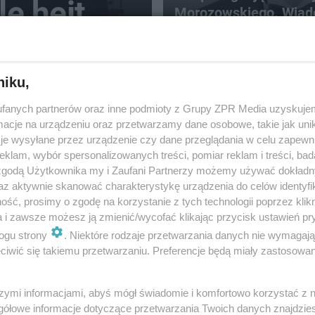
e hejt
Morozowskiego. Wiad
gdzie odbędzie się
uroczystość
27
niku,
fanych partnerów oraz inne podmioty z Grupy ZPR Media uzyskujem
cje na urządzeniu oraz przetwarzamy dane osobowe, takie jak unika
je wysyłane przez urządzenie czy dane przeglądania w celu zapewn
klam, wybór spersonalizowanych treści, pomiar reklam i treści, bad
BURZA
 zgodą Użytkownika my i Zaufani Partnerzy możemy używać dokład
Dramatyczne chwile n
az aktywnie skanować charakterystykę urządzenia do celów identyfi
jeziorze. W wodzie zn
ść, prosimy o zgodę na korzystanie z tych technologii poprzez klikn
się 39 nastolatków
a i zawsze możesz ją zmienić/wycofać klikając przycisk ustawień pr
ogu strony
. Niektóre rodzaje przetwarzania danych nie wymagaj
iwić się takiemu przetwarzaniu. Preferencje będą miały zastosowanie
szymi informacjami, abyś mógł świadomie i komfortowo korzystać z
 jej
gółowe informacje dotyczące przetwarzania Twoich danych znajdzi