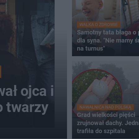
WALKA O ZDROWIE
Samotny tata błaga o
dla syna. "Nie mamy 
na turnus"
ał ojca i
o twarzy
NAWAŁNICA NAD POLSKĄ
Grad wielkości pięści
zrujnował dachy. Jed
trafiła do szpitala