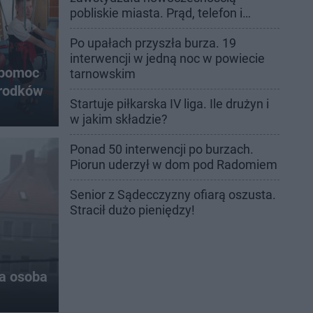
pobliskie miasta. Prąd, telefon i
luksusowa auta
Po upałach przyszła burza. 19
interwencji w jedną noc w powiecie
 pomoc
tarnowskim
środków
Startuje piłkarska IV liga. Ile drużyn i
w jakim składzie?
Ponad 50 interwencji po burzach.
Piorun uderzył w dom pod Radomiem
Senior z Sądecczyzny ofiarą oszusta.
Stracił dużo pieniędzy!
na osoba