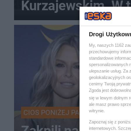
Kurzajewskim. W tl
Drogi Użytkow
My, naszych 1162 zau
przechowujemy informa
standardowe informac
spersonalizowanych re
ulepszanie usług. Za
geolokalizacyjnych or
cenimy Twoją prywatno
Zgoda jest dobrowoln
się w lewym dolnym r
ale masz prawo sprzec
witrynie.
CIOS PONIŻEJ PASA?
Zapoznaj się z poniż
Zakpili na scenie z
internetowych. Szcze