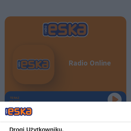
Radio Online
TERAZ
GRAMY
Drogi Użytkowniku,