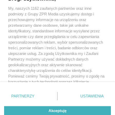
My, naszych 1162 zaufanych partnerów oraz inne
Żaden utwór zamieszczony w serwisie nie może być powielany i
podmioty z Grupy ZPR Media uzyskujemy dostęp i
rozpowszechniany lub dalej rozpowszechniany w jakikolwiek sposób (w
tym także elektroniczny lub mechaniczny) na jakimkolwiek polu
przechowujemy informacje na urządzeniu oraz
eksploatacji w jakiejkolwiek formie, włącznie z umieszczaniem w Internecie
przetwarzamy dane osobowe, takie jak unikalne
bez pisemnej zgody właściciela praw. Jakiekolwiek użycie lub
wykorzystanie utworów w całości lub w części z naruszeniem prawa, tzn.
identyfikatory, standardowe informacje wysyłane przez
bez właściwej zgody, jest zabronione pod groźbą kary i może być ścigane
urządzenie czy dane przeglądania w celu zapewniania
prawnie.
spersonalizowanych reklam, wybór spersonalizowanych
treści, pomiar reklam i treści, badanie odbiorców oraz
ulepszanie usług. Za zgodą Użytkownika my i Zaufani
Partnerzy możemy używać dokładnych danych
geolokalizacyjnych oraz aktywnie skanować
charakterystykę urządzenia do celów identyfikacji.
O nas
Ponieważ cenimy Twoją prywatność, prosimy o zgodę na
korzystanie z tych technologii poprzez kliknięcie
Informacje prawne
„Akceptuję”. Zgoda jest dobrowolna i zawsze możesz ją
zmienić/wycofać klikając przycisk ustawień prywatności
Nasze serwisy
PARTNERZY
USTAWIENIA
znajdujący się w lewym dolnym rogu strony
. Niektóre
rodzaje przetwarzania danych nie wymagają zgody
© 2026 Grupa ZPR Media
Akceptuję
użytkownika, ale masz prawo sprzeciwić się takiemu