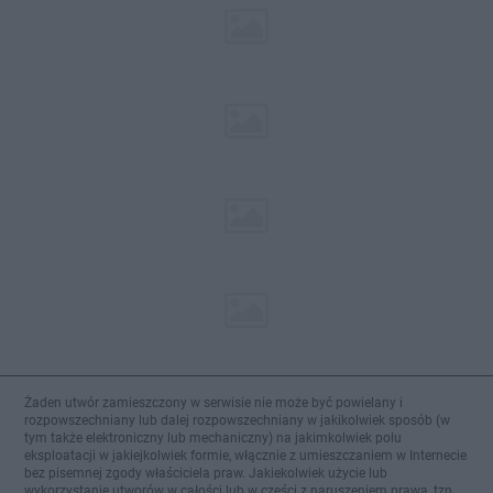
Żaden utwór zamieszczony w serwisie nie może być powielany i
rozpowszechniany lub dalej rozpowszechniany w jakikolwiek sposób (w
tym także elektroniczny lub mechaniczny) na jakimkolwiek polu
eksploatacji w jakiejkolwiek formie, włącznie z umieszczaniem w Internecie
bez pisemnej zgody właściciela praw. Jakiekolwiek użycie lub
wykorzystanie utworów w całości lub w części z naruszeniem prawa, tzn.