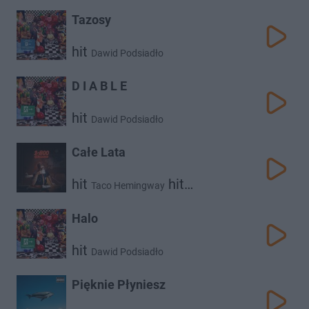
Dawid Podsiadło
Vito Bambino
Tazosy
hit
Dawid Podsiadło
D I A B L E
hit
Dawid Podsiadło
Całe Lata
hit
hit
Taco Hemingway
Dawid Podsiadło
Halo
hit
Dawid Podsiadło
Pięknie Płyniesz