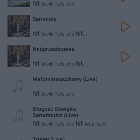
hit
Dawid Podsiadło
Samoloty
hit
hit
Dawid Podsiadło
Kaśka Sochacka
Nadprzestrzenie
hit
hit
Dawid Podsiadło
Kaśka Sochacka
Małomiasteczkowy (Live)
hit
Dawid Podsiadło
Długość Dźwięku
Samotności (Live)
hit
hit
Dawid Podsiadło
Artur Rojek
Trofea (Live)