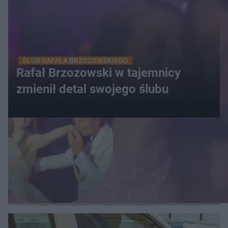
ŚLUB RAFAŁA BRZOZOWSKIEGO
Rafał Brzozowski w tajemnicy
zmienił detal swojego ślubu
WIĘCEJ
LOKALNE
WARSZAWA
ŁÓDŹ
POZNAŃ
ŚLĄSK
TRÓJMIASTO
LUB