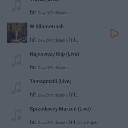
hit
Dawid Podsiadło
W Kilometrach
hit
hit
Dawid Podsiadło
Kaśka Sochacka
Najnowszy Klip (Live)
hit
Dawid Podsiadło
Tamagotchi (Live)
hit
hit
Dawid Podsiadło
Taco Hemingway
Sprzedawcy Marzeń (Live)
hit
hit
Dawid Podsiadło
Artur Rojek
hit