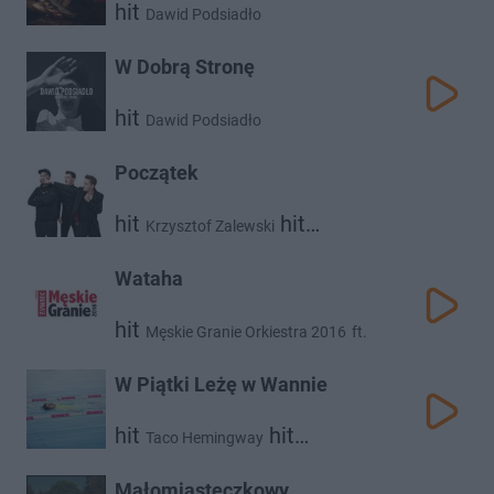
hit
Dawid Podsiadło
W Dobrą Stronę
hit
Dawid Podsiadło
Początek
hit
hit
Krzysztof Zalewski
hit
Dawid Podsiadło
Kortez
Wataha
hit
Męskie Granie Orkiestra 2016
ft.
hit
hit
Organek
Dawid Podsiadło
W Piątki Leżę w Wannie
hit
hit
Taco Hemingway
Dawid Podsiadło
Małomiasteczkowy