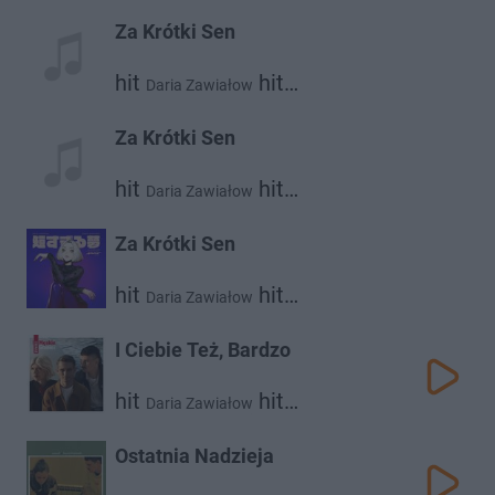
Za Krótki Sen
hit
hit
Daria Zawiałow
Dawid Podsiadło
Za Krótki Sen
hit
hit
Daria Zawiałow
Dawid Podsiadło
Za Krótki Sen
hit
hit
Daria Zawiałow
Dawid Podsiadło
I Ciebie Też, Bardzo
hit
hit
Daria Zawiałow
hit
Dawid Podsiadło
Vito Bambino
Ostatnia Nadzieja