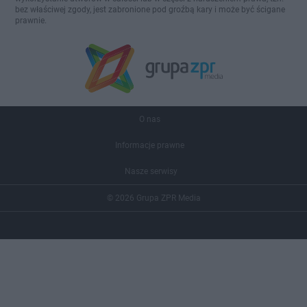
bez właściwej zgody, jest zabronione pod groźbą kary i może być ścigane
prawnie.
O nas
Informacje prawne
Nasze serwisy
© 2026 Grupa ZPR Media