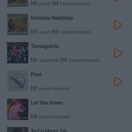
hit
hit
sanah
Dawid Podsiadło
Ostatnia Nadzieja
hit
hit
sanah
Dawid Podsiadło
Tamagotchi
hit
hit
Taconafide
Dawid Podsiadło
Post
hit
Dawid Podsiadło
Let You Down
hit
Dawid Podsiadło
To Co Masz Ty!