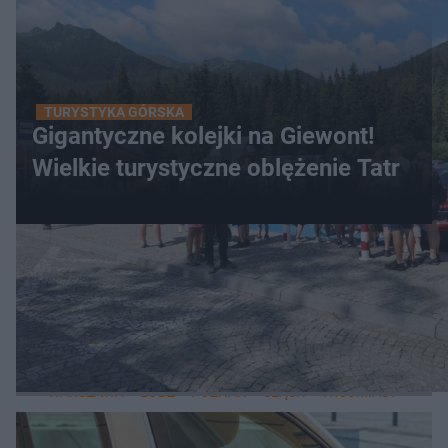
TURYSTYKA GÓRSKA
Gigantyczne kolejki na Giewont!
Wielkie turystyczne oblężenie Tatr
WIĘCEJ
LOKALNE
WARSZAWA
ŁÓDŹ
POZNAŃ
ŚLĄSK
TRÓJMIASTO
LUB