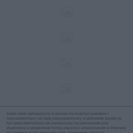
Żaden utwór zamieszczony w serwisie nie może być powielany i
rozpowszechniany lub dalej rozpowszechniany w jakikolwiek sposób (w
tym także elektroniczny lub mechaniczny) na jakimkolwiek polu
eksploatacji w jakiejkolwiek formie, włącznie z umieszczaniem w Internecie
bez pisemnej zgody właściciela praw. Jakiekolwiek użycie lub