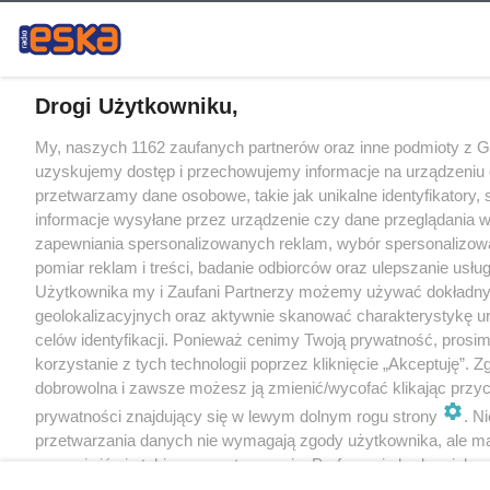
Drogi Użytkowniku,
My, naszych 1162 zaufanych partnerów oraz inne podmioty z 
uzyskujemy dostęp i przechowujemy informacje na urządzeniu 
przetwarzamy dane osobowe, takie jak unikalne identyfikatory,
informacje wysyłane przez urządzenie czy dane przeglądania w
zapewniania spersonalizowanych reklam, wybór spersonalizowa
pomiar reklam i treści, badanie odbiorców oraz ulepszanie usłu
Użytkownika my i Zaufani Partnerzy możemy używać dokładn
geolokalizacyjnych oraz aktywnie skanować charakterystykę u
celów identyfikacji. Ponieważ cenimy Twoją prywatność, prosi
korzystanie z tych technologii poprzez kliknięcie „Akceptuję”. Z
dobrowolna i zawsze możesz ją zmienić/wycofać klikając przyc
prywatności znajdujący się w lewym dolnym rogu strony
. N
przetwarzania danych nie wymagają zgody użytkownika, ale m
sprzeciwić się takiemu przetwarzaniu. Preferencje będą miały 
tylko na tej witrynie.