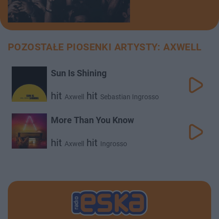
POZOSTAŁE PIOSENKI ARTYSTY: AXWELL
Sun Is Shining
hit
hit
Axwell
Sebastian Ingrosso
More Than You Know
hit
hit
Axwell
Ingrosso