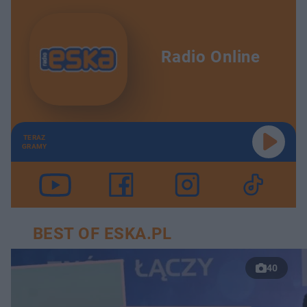
Radio Online
TERAZ
GRAMY
BEST OF ESKA.PL
40