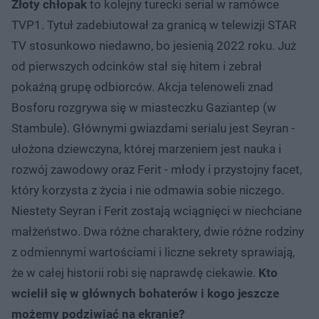
Złoty chłopak
to kolejny turecki serial w ramówce
TVP1. Tytuł zadebiutował za granicą w telewizji STAR
TV stosunkowo niedawno, bo jesienią 2022 roku. Już
od pierwszych odcinków stał się hitem i zebrał
pokaźną grupę odbiorców. Akcja telenoweli znad
Bosforu rozgrywa się w miasteczku Gaziantep (w
Stambule). Głównymi gwiazdami serialu jest Seyran -
ułożona dziewczyna, której marzeniem jest nauka i
rozwój zawodowy oraz Ferit - młody i przystojny facet,
który korzysta z życia i nie odmawia sobie niczego.
Niestety Seyran i Ferit zostają wciągnięci w niechciane
małżeństwo. Dwa różne charaktery, dwie różne rodziny
z odmiennymi wartościami i liczne sekrety sprawiają,
że w całej historii robi się naprawdę ciekawie.
Kto
wcielił się w głównych bohaterów i kogo jeszcze
możemy podziwiać na ekranie?