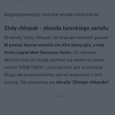
Najpopularniejsze tureckie seriale ostatnich lat
Złoty chłopak - obsada tureckiego serialu
W serialu "Złoty chłopak" nie brakuje tureckich gwiazd.
W postać Seyran wcieliła sie Afra Saraçoğlu, a rolę
Ferita zagrał Mert Ramazan Demir.
Co ciekawe,
aktorzy mieli już okazję spotkać się razem na planie
serialu "ÖĞRETMEN". Lista nazwisk jest oczywiście
długa, ale postanowiliśmy zebrać większość z nich
poniżej. Tak prezentuje się
obsada "Złotego chłopaka"
: