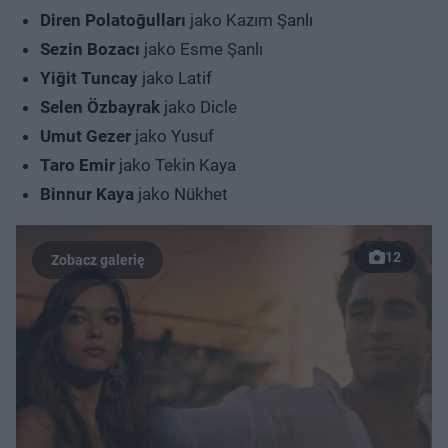
Diren Polatoğulları
jako Kazım Şanlı
Sezin Bozacı
jako Esme Şanlı
Yiğit Tuncay
jako Latif
Selen Özbayrak
jako Dicle
Umut Gezer
jako Yusuf
Taro Emir
jako Tekin Kaya
Binnur Kaya
jako Nükhet
12