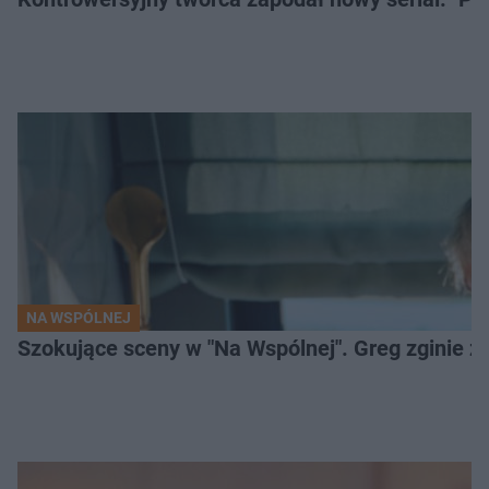
NA WSPÓLNEJ
Szokujące sceny w "Na Wspólnej". Greg zginie z 