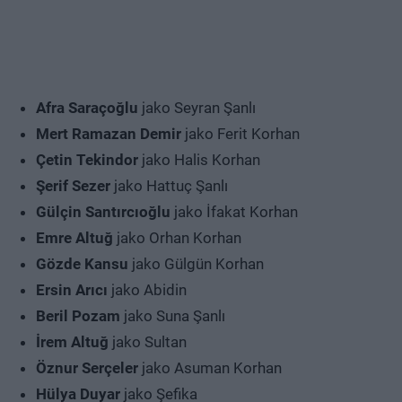
Afra Saraçoğlu
jako Seyran Şanlı
Mert Ramazan Demir
jako Ferit Korhan
Çetin Tekindor
jako Halis Korhan
Şerif Sezer
jako Hattuç Şanlı
Gülçin Santırcıoğlu
jako İfakat Korhan
Emre Altuğ
jako Orhan Korhan
Gözde Kansu
jako Gülgün Korhan
Ersin Arıcı
jako Abidin
Beril Pozam
jako Suna Şanlı
İrem Altuğ
jako Sultan
Öznur Serçeler
jako Asuman Korhan
Hülya Duyar
jako Şefika