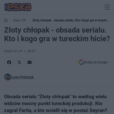
Kino i TV
Złoty chłopak - obsada serialu. Kto i kogo gra w tureckim
hicie?
Złoty chłopak - obsada serialu.
Kto i kogo gra w tureckim hicie?
2024-07-21
16:37
Dodaj do Google
Leon Pietrzak
Obsada serialu "Złoty chłopak" to według wielu
widzów mocny punkt tureckiej produkcji. Kto
zagrał Farita, a kto wcielił się w postać Seyran?