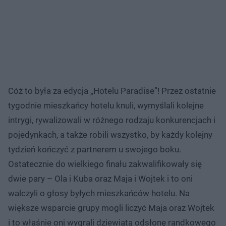
Cóż to była za edycja „Hotelu Paradise”! Przez ostatnie
tygodnie mieszkańcy hotelu knuli, wymyślali kolejne
intrygi, rywalizowali w różnego rodzaju konkurencjach i
pojedynkach, a także robili wszystko, by każdy kolejny
tydzień kończyć z partnerem u swojego boku.
Ostatecznie do wielkiego finału zakwalifikowały się
dwie pary – Ola i Kuba oraz Maja i Wojtek i to oni
walczyli o głosy byłych mieszkańców hotelu. Na
większe wsparcie grupy mogli liczyć Maja oraz Wojtek
i to właśnie oni wygrali dziewiątą odsłonę randkowego