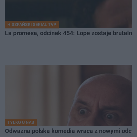
HISZPAŃSKI SERIAL TVP
La promesa, odcinek 454: Lope zostaje brutalni
TYLKO U NAS
Odważna polska komedia wraca z nowymi odcink