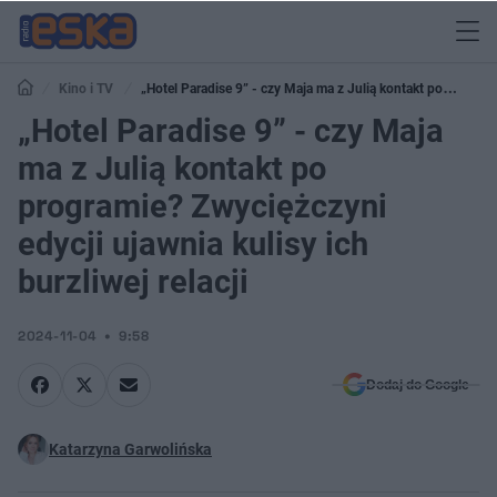
Kino i TV
„Hotel Paradise 9” - czy Maja ma z Julią kontakt po
programie? Zwyciężczyni edycji ujawnia kulisy ich burzliwej relacji
„Hotel Paradise 9” - czy Maja
ma z Julią kontakt po
programie? Zwyciężczyni
edycji ujawnia kulisy ich
burzliwej relacji
2024-11-04
9:58
Dodaj do Google
Katarzyna Garwolińska