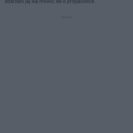
zdarzało jej się mówić źle o przyjaciółce.