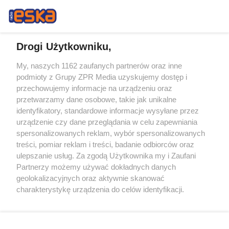
Drogi Użytkowniku,
My, naszych 1162 zaufanych partnerów oraz inne
Żaden utwór zamieszczony w serwisie nie może być powielany i
podmioty z Grupy ZPR Media uzyskujemy dostęp i
rozpowszechniany lub dalej rozpowszechniany w jakikolwiek sposób (w
przechowujemy informacje na urządzeniu oraz
tym także elektroniczny lub mechaniczny) na jakimkolwiek polu
eksploatacji w jakiejkolwiek formie, włącznie z umieszczaniem w
przetwarzamy dane osobowe, takie jak unikalne
Internecie bez pisemnej zgody właściciela praw. Jakiekolwiek użycie lub
identyfikatory, standardowe informacje wysyłane przez
wykorzystanie utworów w całości lub w części z naruszeniem prawa,
tzn. bez właściwej zgody, jest zabronione pod groźbą kary i może być
urządzenie czy dane przeglądania w celu zapewniania
ścigane prawnie.
spersonalizowanych reklam, wybór spersonalizowanych
treści, pomiar reklam i treści, badanie odbiorców oraz
ulepszanie usług. Za zgodą Użytkownika my i Zaufani
Partnerzy możemy używać dokładnych danych
geolokalizacyjnych oraz aktywnie skanować
charakterystykę urządzenia do celów identyfikacji.
Ponieważ cenimy Twoją prywatność, prosimy o zgodę na
O nas
korzystanie z tych technologii poprzez kliknięcie
Informacje prawne
„Akceptuję”. Zgoda jest dobrowolna i zawsze możesz ją