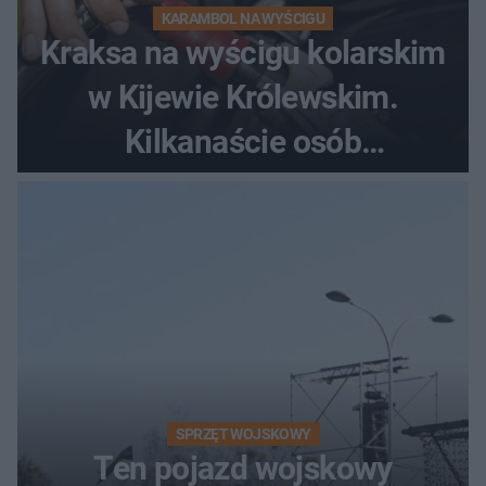
KARAMBOL NA WYŚCIGU
Kraksa na wyścigu kolarskim
w Kijewie Królewskim.
Kilkanaście osób
poszkodowanych, lądował
śmigłowiec LPR
SPRZĘT WOJSKOWY
Ten pojazd wojskowy