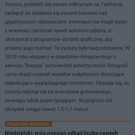
Turysta, podzielił się swoim odkryciem na Twitterze,
zachęcił do dzielenia się swoimi teoriami nad
gigantycznym nietoperzem. Internauci nie mogli wyjść
z wrażenia i zarzucali nawet autorowi zdjęcia, iż
skorzystał z programów obróbki graficznej, aby
zmienić jego rozmiar. Te zarzuty były bezpodstawne. W
2019 roku eksperci w dziedzinie chiropterologii z
serwisu "Snopes" potwierdzili autentyczność fotografii
i przy okazji rozwiali wszelkie wątpliwości dotyczące
niepokojąco wyglądającego monstrum. Okazuje się, że
turysta natknął się na acerodona grzywiastego,
zwanego także psem latającym. Rozpiętość ich
skrzydeł osiąga nawet 1,5-1,7 metra!
POLECANY ARTYKUŁ:
Niedzielski: mija miesiąc odkąd liczba nowych