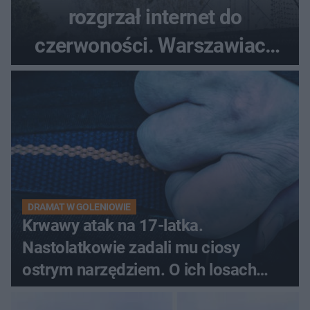
rozgrzał internet do
czerwoności. Warszawiacy
pytali, czy to Mad Max!
DRAMAT W GOLENIOWIE
Krwawy atak na 17-latka.
Nastolatkowie zadali mu ciosy
ostrym narzędziem. O ich losach
zdecyduje sąd rodzinny