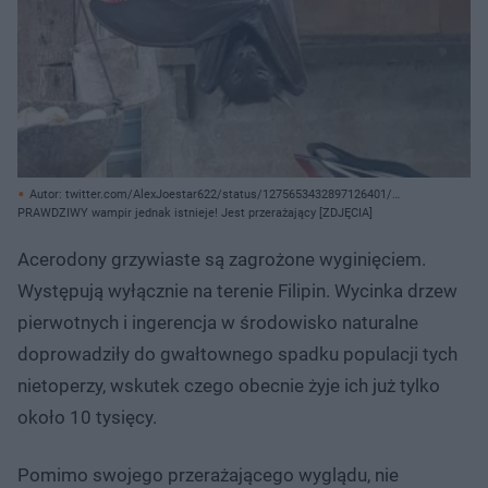
Autor: twitter.com/AlexJoestar622/status/1275653432897126401/
Archiwum prywatne
PRAWDZIWY wampir jednak istnieje! Jest przerażający [ZDJĘCIA]
Acerodony grzywiaste są zagrożone wyginięciem.
Występują wyłącznie na terenie Filipin. Wycinka drzew
pierwotnych i ingerencja w środowisko naturalne
doprowadziły do gwałtownego spadku populacji tych
nietoperzy, wskutek czego obecnie żyje ich już tylko
około 10 tysięcy.
Pomimo swojego przerażającego wyglądu, nie