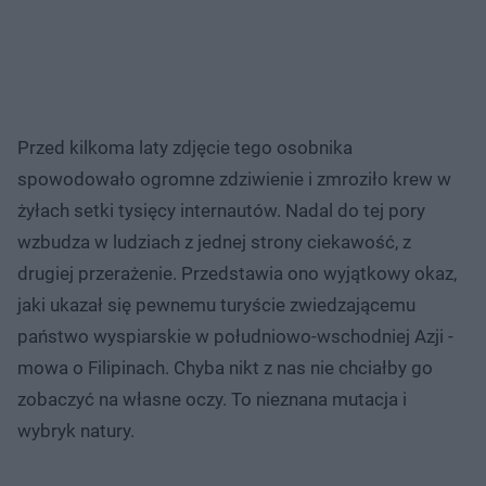
Przed kilkoma laty zdjęcie tego osobnika
spowodowało ogromne zdziwienie i zmroziło krew w
żyłach setki tysięcy internautów. Nadal do tej pory
wzbudza w ludziach z jednej strony ciekawość, z
drugiej przerażenie. Przedstawia ono wyjątkowy okaz,
jaki ukazał się pewnemu turyście zwiedzającemu
państwo wyspiarskie w południowo-wschodniej Azji -
mowa o Filipinach. Chyba nikt z nas nie chciałby go
zobaczyć na własne oczy. To nieznana mutacja i
wybryk natury.