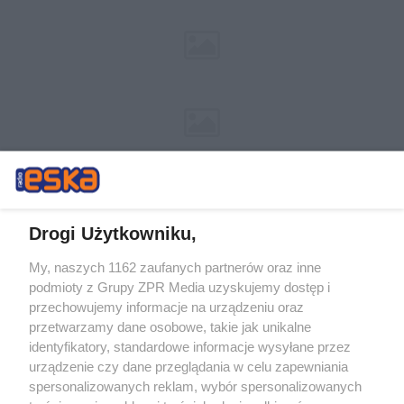
Drogi Użytkowniku,
My, naszych 1162 zaufanych partnerów oraz inne
Żaden utwór zamieszczony w serwisie nie może być powielany i
podmioty z Grupy ZPR Media uzyskujemy dostęp i
rozpowszechniany lub dalej rozpowszechniany w jakikolwiek sposób (w
tym także elektroniczny lub mechaniczny) na jakimkolwiek polu
przechowujemy informacje na urządzeniu oraz
eksploatacji w jakiejkolwiek formie, włącznie z umieszczaniem w
przetwarzamy dane osobowe, takie jak unikalne
Internecie bez pisemnej zgody właściciela praw. Jakiekolwiek użycie lub
identyfikatory, standardowe informacje wysyłane przez
wykorzystanie utworów w całości lub w części z naruszeniem prawa,
tzn. bez właściwej zgody, jest zabronione pod groźbą kary i może być
urządzenie czy dane przeglądania w celu zapewniania
ścigane prawnie.
spersonalizowanych reklam, wybór spersonalizowanych