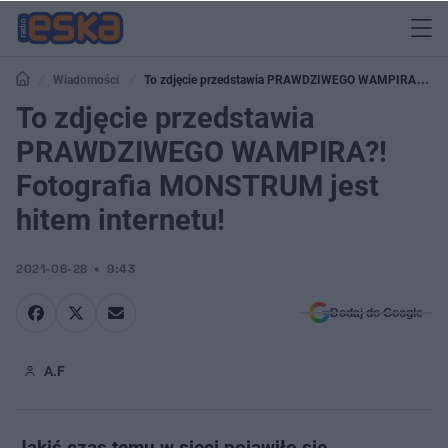
Wiadomości
To zdjęcie przedstawia PRAWDZIWEGO WAMPIRA?!
Fotografia MONSTRUM jest hitem internetu!
To zdjęcie przedstawia
PRAWDZIWEGO WAMPIRA?!
Fotografia MONSTRUM jest
hitem internetu!
2021-06-28
9:43
Dodaj do Google
A.F
Jakiś czas temu w sieci pojawiło się