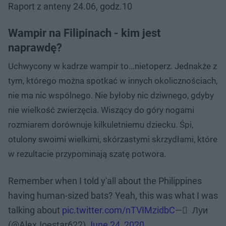
Raport z anteny 24.06, godz.10
Wampir na Filipinach - kim jest
naprawdę?
Uchwycony w kadrze wampir to...nietoperz. Jednakże z
tym, którego można spotkać w innych okolicznościach,
nie ma nic wspólnego. Nie byłoby nic dziwnego, gdyby
nie wielkość zwierzęcia. Wiszący do góry nogami
rozmiarem dorównuje kilkuletniemu dziecku. Śpi,
otulony swoimi wielkimi, skórzastymi skrzydłami, które
w rezultacie przypominają szatę potwora.
Remember when I told y'all about the Philippines
having human-sized bats? Yeah, this was what I was
talking about
pic.twitter.com/nTVIMzidbC
— ً Луи
(@AlexJoestar622)
June 24, 2020