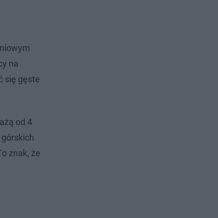
udniowym
cy na
 się gęste
ażą od 4
 górskich
To znak, że