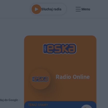
Słuchaj radia
Menu
Radio Online
daj do Google
TERAZ GRAMY