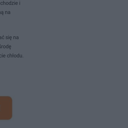
chodzie i
ną na
ć się na
środę
ie chłodu.