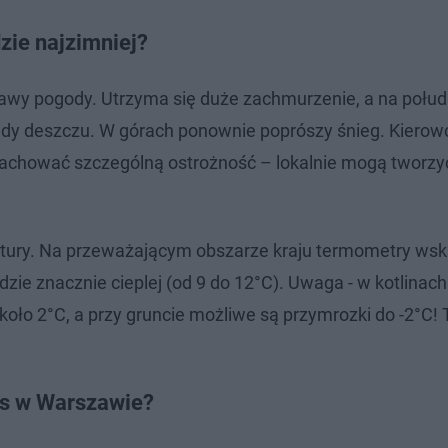
zie najzimniej?
prawy pogody. Utrzyma się duże zachmurzenie, a na poł
ady deszczu. W górach ponownie poprószy śnieg. Kierow
zachować szczególną ostrożność – lokalnie mogą tworzyć
atury. Na przeważającym obszarze kraju termometry wsk
zie znacznie cieplej (od 9 do 12°C). Uwaga - w kotlinach
oło 2°C, a przy gruncie możliwe są przymrozki do -2°C! 
as w Warszawie?