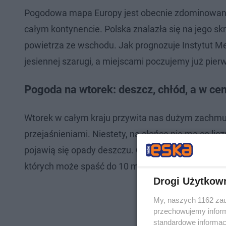
Pogodowa mapa Europy jest obecnie zdominowana p
całym kontynencie. Polska znalazła się na jego sk
powietrza ze wschodu. Jak prognozuje Instytut Me
jesiennej szarugi, a miejscami poczujemy już pie
Pogoda na wtorek: deszcz, chłód, a w ce
Wtorek w całym kraju przywita nas dużym zachmu
przejaśnieniami. Niestety, na słońce nie ma co lic
pojawią się opady deszczu. Co ciekawe, w centrum
których może spaść do 10 mm deszczu.
Drogi Użytkow
My, naszych 1162 zau
przechowujemy informa
standardowe informac