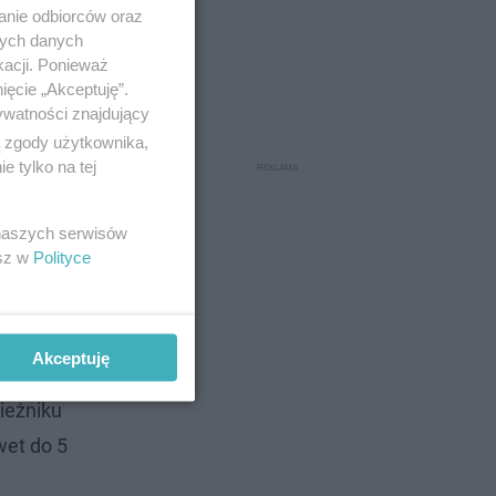
anie odbiorców oraz
nych danych
kacji. Ponieważ
ięcie „Akceptuję”.
ywatności znajdujący
ą zgody użytkownika,
 tylko na tej
 naszych serwisów
esz w
Polityce
na
a
Akceptuję
ieżniku
wet do 5