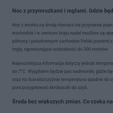
Noc z przymrozkami i mgłami. Gdzie będ
Noc z wtorku na środę również nie przyniesie po
wschodzie i w centrum kraju nadal możliwe są op
północy i południowym zachodzie Polski powinni 
mgły, ograniczające widzialność do 300 metrów.
Najważniejsza informacja dotyczy jednak temper
do 7°C. Wyjątkiem będzie pas nadmorski, gdzie będ
oraz na Suwalszczyźnie temperatura spadnie do ok
pora przygotować skrobaczki do szyb.
Środa bez większych zmian. Co czeka n