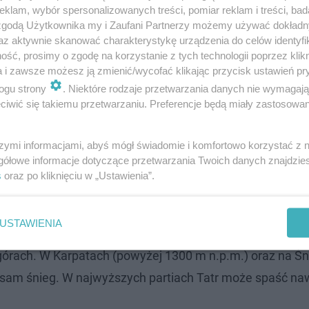
klam, wybór spersonalizowanych treści, pomiar reklam i treści, bad
 zgodą Użytkownika my i Zaufani Partnerzy możemy używać dokład
az aktywnie skanować charakterystykę urządzenia do celów identyfi
ść, prosimy o zgodę na korzystanie z tych technologii poprzez klikn
a i zawsze możesz ją zmienić/wycofać klikając przycisk ustawień pr
ogu strony
. Niektóre rodzaje przetwarzania danych nie wymagaj
iwić się takiemu przetwarzaniu. Preferencje będą miały zastosowanie
szymi informacjami, abyś mógł świadomie i komfortowo korzystać z
gółowe informacje dotyczące przetwarzania Twoich danych znajdzi
a przeważającym obszarze kraju temperatura maksymal
s
oraz po kliknięciu w „Ustawienia”.
u, gdzie słupki rtęci wskażą zaledwie 7°C, a najcieplej n
USTAWIENIA
rach. W Karpatach (powyżej 1300 m n.p.m.) oraz na Śn
i sam śnieg. W najwyższych partiach Tatr może spaść na