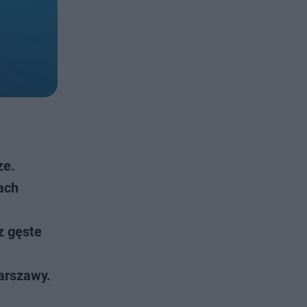
ze.
ach
z gęste
arszawy.