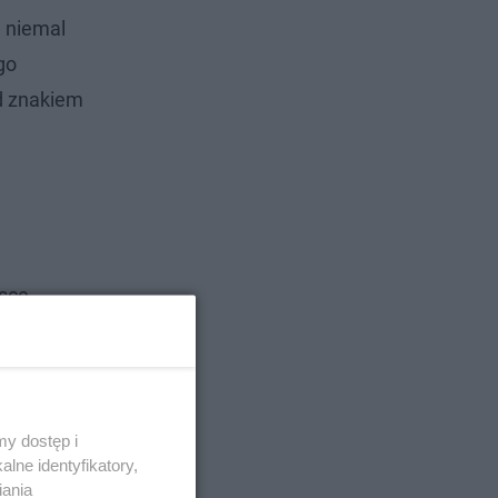
 niemal
go
od znakiem
lsce
dczas
y dostęp i
lne identyfikatory,
iania