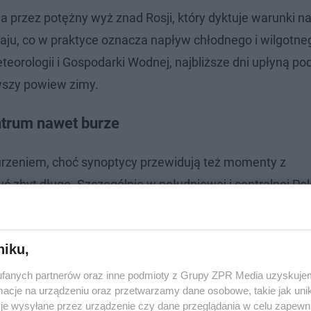
rzez potężny wyż znad Rosji, który dyktuje warunki na
raju, co w praktyce oznacza napływ chłodnego i wilgotne
teorologii i Gospodarki Wodnej, najbliższe dni upłyną p
rwszy powiew zimy.
ntrum nawet burze
rzeniem, choć synoptycy przewidują też momenty z
zyć zbyt długo. Szczególnie w południowej i centralnej Po
 kraju niewykluczone są nawet słabe, lokalne burze, po
niku,
fanych partnerów oraz inne podmioty z Grupy ZPR Media uzyskujem
cje na urządzeniu oraz przetwarzamy dane osobowe, takie jak unika
je wysyłane przez urządzenie czy dane przeglądania w celu zapewn