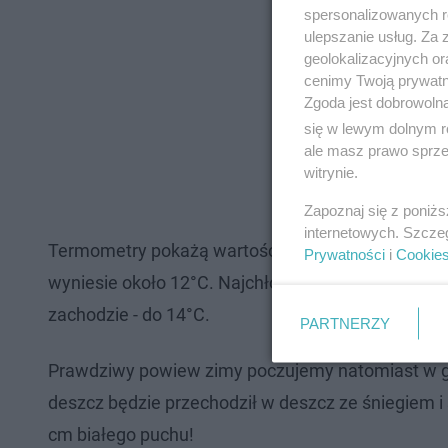
spersonalizowanych re
ulepszanie usług. Za
geolokalizacyjnych or
cenimy Twoją prywatno
Zgoda jest dobrowoln
się w lewym dolnym r
ale masz prawo sprzec
witrynie.
Zapoznaj się z poniż
internetowych. Szcze
Termometry pokażą wartości typowo jesienne. N
Prywatności
i
Cookie
wyniesie około 12°C. Najchłodniej będzie na Podhal
zachodzie - do 14°C.
PARTNERZY
Prawdziwy powiew zimy poczujemy natomiast w gó
deszcz będzie przechodził w deszcz ze śniegiem 
cm białego puchu!