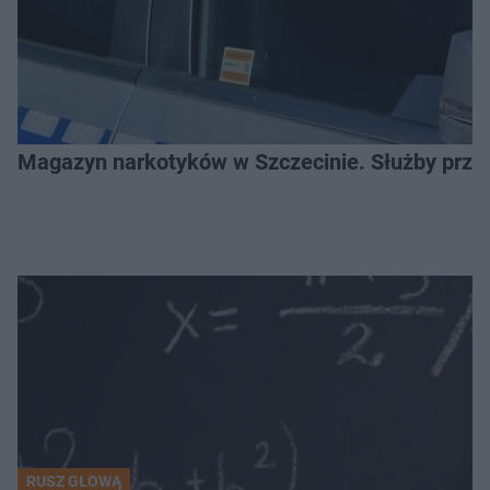
Magazyn narkotyków w Szczecinie. Służby prze
RUSZ GŁOWĄ