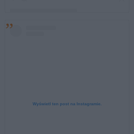
Post udostępniony przez @katekanex
Wyświetl ten post na Instagramie.