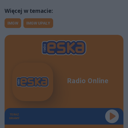
IMGW
IMGW UPAŁY
Radio Online
TERAZ
GRAMY