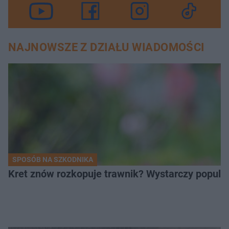
NAJNOWSZE Z DZIAŁU WIADOMOŚCI
SPOSÓB NA SZKODNIKA
Kret znów rozkopuje trawnik? Wystarczy popular