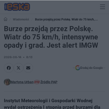
Wiadomości
Burze przejdą przez Polskę. Wiatr do 75 km/h,
intensywne opady i grad. Jest alert IMGW
Burze przejdą przez Polskę.
Wiatr do 75 km/h, intensywne
opady i grad. Jest alert IMGW
2026-06-14
8:13
Dodaj do Google
Martyna Urban
Źródło PAP
Instytut Meteorologii i Gospodarki Wodnej
wydał ostrzeżenia I stopnia przed burzami dla