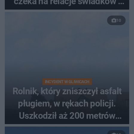
czeka na relacje świadków i
nagrania z kamer
10
INCYDENT W GLIWICACH
Rolnik, który zniszczył asfalt
pługiem, w rękach policji.
Uszkodził aż 200 metrów
nowej drogi