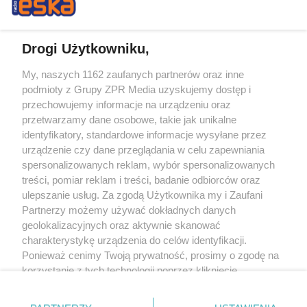
Drogi Użytkowniku,
My, naszych 1162 zaufanych partnerów oraz inne
Żaden utwór zamieszczony w serwisie nie może być powielany i
podmioty z Grupy ZPR Media uzyskujemy dostęp i
rozpowszechniany lub dalej rozpowszechniany w jakikolwiek sposób (w
tym także elektroniczny lub mechaniczny) na jakimkolwiek polu
przechowujemy informacje na urządzeniu oraz
eksploatacji w jakiejkolwiek formie, włącznie z umieszczaniem w Internecie
przetwarzamy dane osobowe, takie jak unikalne
bez pisemnej zgody właściciela praw. Jakiekolwiek użycie lub
identyfikatory, standardowe informacje wysyłane przez
wykorzystanie utworów w całości lub w części z naruszeniem prawa, tzn.
bez właściwej zgody, jest zabronione pod groźbą kary i może być ścigane
urządzenie czy dane przeglądania w celu zapewniania
prawnie.
spersonalizowanych reklam, wybór spersonalizowanych
treści, pomiar reklam i treści, badanie odbiorców oraz
ulepszanie usług. Za zgodą Użytkownika my i Zaufani
Partnerzy możemy używać dokładnych danych
geolokalizacyjnych oraz aktywnie skanować
charakterystykę urządzenia do celów identyfikacji.
Ponieważ cenimy Twoją prywatność, prosimy o zgodę na
O nas
korzystanie z tych technologii poprzez kliknięcie
Informacje prawne
„Akceptuję”. Zgoda jest dobrowolna i zawsze możesz ją
zmienić/wycofać klikając przycisk ustawień prywatności
Nasze serwisy