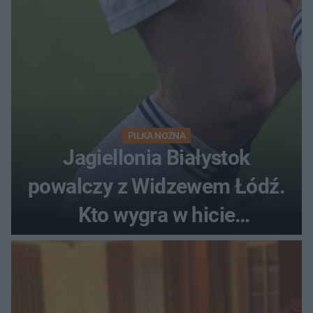
PIŁKA NOŻNA
Jagiellonia Białystok
powalczy z Widzewem Łódź.
Kto wygra w hicie
Ekstraklasy?