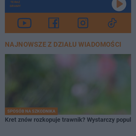
TERAZ
GRAMY
NAJNOWSZE Z DZIAŁU WIADOMOŚCI
SPOSÓB NA SZKODNIKA
Kret znów rozkopuje trawnik? Wystarczy popular