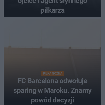
ojciec i agent słynnego
piłkarza
PIŁKA NOŻNA
FC Barcelona odwołuje
sparing w Maroku. Znamy
powód decyzji