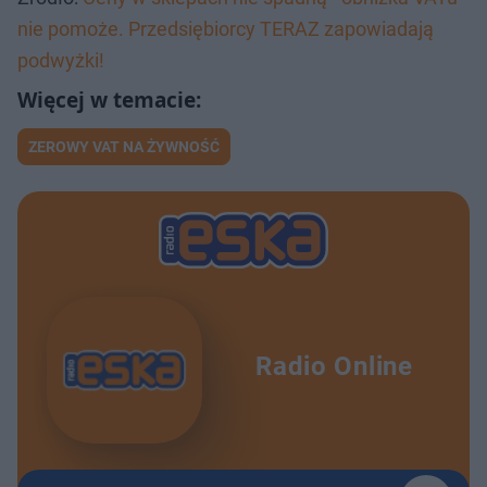
nie pomoże. Przedsiębiorcy TERAZ zapowiadają
podwyżki!
ZEROWY VAT NA ŻYWNOŚĆ
Radio Online