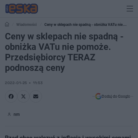
Wiadomości
Ceny w sklepach nie spadną - obniżka VATu nie
pomoże. Przedsiębiorcy TERAZ podnoszą ceny
Ceny w sklepach nie spadną -
obniżka VATu nie pomoże.
Przedsiębiorcy TERAZ
podnoszą ceny
2022-01-25
11:53
Dodaj do Google
nm
Rząd chce walczyć z inflacją i wysokimi cenami