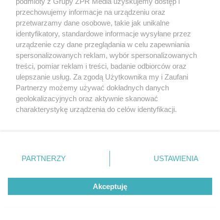
podmioty z Grupy ZPR Media uzyskujemy dostęp i
przechowujemy informacje na urządzeniu oraz
przetwarzamy dane osobowe, takie jak unikalne
identyfikatory, standardowe informacje wysyłane przez
urządzenie czy dane przeglądania w celu zapewniania
spersonalizowanych reklam, wybór spersonalizowanych
treści, pomiar reklam i treści, badanie odbiorców oraz
ulepszanie usług. Za zgodą Użytkownika my i Zaufani
Żaden utwór zamieszczony w serwisie nie może być powielany i
Partnerzy możemy używać dokładnych danych
rozpowszechniany lub dalej rozpowszechniany w jakikolwiek sposób (w
geolokalizacyjnych oraz aktywnie skanować
tym także elektroniczny lub mechaniczny) na jakimkolwiek polu
eksploatacji w jakiejkolwiek formie, włącznie z umieszczaniem w
charakterystykę urządzenia do celów identyfikacji.
Internecie bez pisemnej zgody właściciela praw. Jakiekolwiek użycie lub
Ponieważ cenimy Twoją prywatność, prosimy o zgodę na
wykorzystanie utworów w całości lub w części z naruszeniem prawa,
tzn. bez właściwej zgody, jest zabronione pod groźbą kary i może być
korzystanie z tych technologii poprzez kliknięcie
ścigane prawnie.
„Akceptuję”. Zgoda jest dobrowolna i zawsze możesz ją
zmienić/wycofać klikając przycisk ustawień prywatności
PARTNERZY
USTAWIENIA
znajdujący się w lewym dolnym rogu strony
. Niektóre
rodzaje przetwarzania danych nie wymagają zgody
Akceptuję
użytkownika, ale masz prawo sprzeciwić się takiemu
przetwarzaniu. Preferencje będą miały zastosowanie tylko
na tej witrynie.
O nas