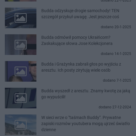
dodano 22-1-2025
Budda odzyskuje drogie samochody! TEN
szczegół przykuł uwagę. Jest jeszcze coś
dodano 20-1-2025
Budda odmówił pomocy Ukraińcom?
Zaskakujące słowa Jose Kolekcjonera
dodano 14-1-2025
Budda i Grażynka zabrali głos po wyjściu z
aresztu. Ich posty zirytują wiele osób
dodano 7-1-2025
Budda wyszedł z aresztu. Znamy kwotę za jaką
go wypuścili!
dodano 27-12-2024
W sieci wrze o "taśmach Buddy". Prywatne
zapiski rozmów youtubera mogą ujrzeć światło
dzienne